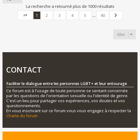
La recherche a retourné plus de 1000 résultats
1
2
3
4
5
…
40
Page
1
sur
40
Suivant
Aller
CONTACT
Faciliter le dialogue entre les personnes LGBT+ et leur entourage
Ce forum est à l'usage de toute personne se sentant concernée
par les questions de l'orientation sexuelle ou l'identité de genre.
C'est un lieu pour partager vos expériences, vos doutes et vos
questionnements.
En vous inscrivant sur ce forum vous vous engagez à respecter la
Charte du forum