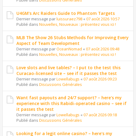
Publié dans
Discussions Générales
U4GM's Arc Raiders Guide to Phantom Targets
Dernier message par
luissuraez798
«
07 août 2026 10:57
Publié dans
Nouvelles, Nouveaux : présentez vous ici !
MLB The Show 26 Stubs Methods for Improving Every
Aspect of Team Development
Dernier message par
OceanNomad
«
07 août 2026 09:48
Publié dans
Nouvelles, Nouveaux : présentez vous ici !
Love slots and live tables? – I put to the test this
Curacao-licensed site – see if it passes the test
Dernier message par
Lowellabugs
«
07 août 2026 09:23
Publié dans
Discussions Générales
Want fast payouts and 24/7 support? – here's my
experience with this Rabidi-operated casino – see if
it passes the test
Dernier message par
Lowellabugs
«
07 août 2026 09:18
Publié dans
Discussions Générales
Looking for a legit online casino? – here's my