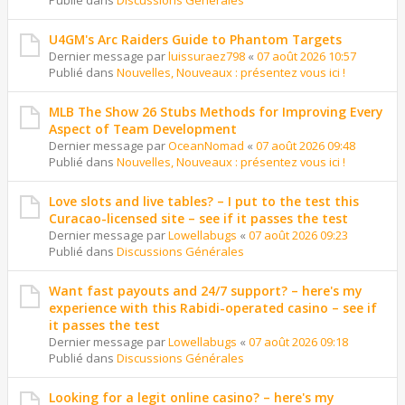
Publié dans
Discussions Générales
U4GM's Arc Raiders Guide to Phantom Targets
Dernier message par
luissuraez798
«
07 août 2026 10:57
Publié dans
Nouvelles, Nouveaux : présentez vous ici !
MLB The Show 26 Stubs Methods for Improving Every
Aspect of Team Development
Dernier message par
OceanNomad
«
07 août 2026 09:48
Publié dans
Nouvelles, Nouveaux : présentez vous ici !
Love slots and live tables? – I put to the test this
Curacao-licensed site – see if it passes the test
Dernier message par
Lowellabugs
«
07 août 2026 09:23
Publié dans
Discussions Générales
Want fast payouts and 24/7 support? – here's my
experience with this Rabidi-operated casino – see if
it passes the test
Dernier message par
Lowellabugs
«
07 août 2026 09:18
Publié dans
Discussions Générales
Looking for a legit online casino? – here's my