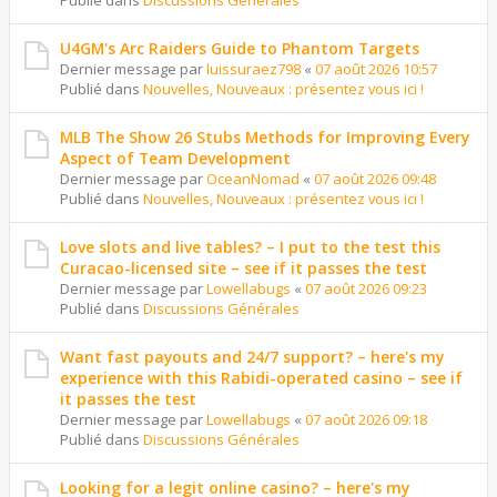
Publié dans
Discussions Générales
U4GM's Arc Raiders Guide to Phantom Targets
Dernier message par
luissuraez798
«
07 août 2026 10:57
Publié dans
Nouvelles, Nouveaux : présentez vous ici !
MLB The Show 26 Stubs Methods for Improving Every
Aspect of Team Development
Dernier message par
OceanNomad
«
07 août 2026 09:48
Publié dans
Nouvelles, Nouveaux : présentez vous ici !
Love slots and live tables? – I put to the test this
Curacao-licensed site – see if it passes the test
Dernier message par
Lowellabugs
«
07 août 2026 09:23
Publié dans
Discussions Générales
Want fast payouts and 24/7 support? – here's my
experience with this Rabidi-operated casino – see if
it passes the test
Dernier message par
Lowellabugs
«
07 août 2026 09:18
Publié dans
Discussions Générales
Looking for a legit online casino? – here's my