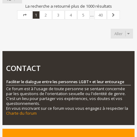
La recherche a retourné plus de 1000 résultats
1
2
3
4
5
…
40
Page
1
sur
40
Suivant
Aller
CONTACT
Faciliter le dialogue entre les personnes LGBT+ et leur entourage
Ce forum est à l'usage de toute personne se sentant concernée
par les questions de l'orientation sexuelle ou l'identité de genre.
C'est un lieu pour partager vos expériences, vos doutes et vos
questionnements.
En vous inscrivant sur ce forum vous vous engagez à respecter la
Charte du forum