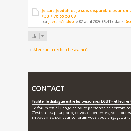
Je suis Jeedah et je suis disponible pour un
+33 7 76 55 53 09
par
JeedahAnalove
»
02 août 2026 09:41
» dans
Dis
Aller sur la recherche avancée
CONTACT
Faciliter le dialogue entre les personnes LGBT+ et leur e
Ce forum est à l'usage de toute personne se sentant conc
C'est un lieu pour partager vos expériences, vos doute
En vous inscrivant sur ce forum vous vous engagez à re