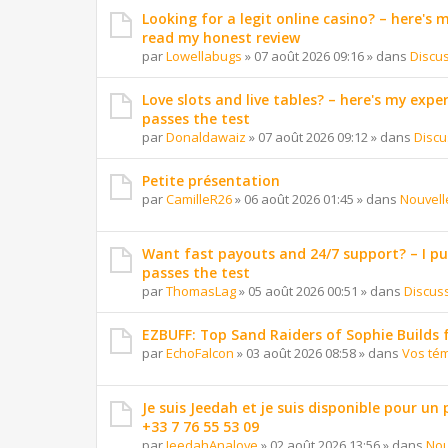
Looking for a legit online casino? – here's
read my honest review
par
Lowellabugs
»
07 août 2026 09:16
» dans
Discu
Love slots and live tables? – here's my exper
passes the test
par
Donaldawaiz
»
07 août 2026 09:12
» dans
Discu
Petite présentation
par
CamilleR26
»
06 août 2026 01:45
» dans
Nouvell
Want fast payouts and 24/7 support? – I put 
passes the test
par
ThomasLag
»
05 août 2026 00:51
» dans
Discus
EZBUFF: Top Sand Raiders of Sophie Builds 
par
EchoFalcon
»
03 août 2026 08:58
» dans
Vos té
Je suis Jeedah et je suis disponible pour un
+33 7 76 55 53 09
par
JeedahAnalove
»
02 août 2026 13:56
» dans
Nou