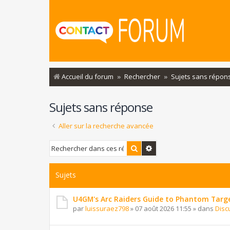
Accueil du forum
Rechercher
Sujets sans répon
Sujets sans réponse
Aller sur la recherche avancée
Rechercher
Recherche avancée
Sujets
U4GM's Arc Raiders Guide to Phantom Targ
par
luissuraez798
»
07 août 2026 11:55
» dans
Disc