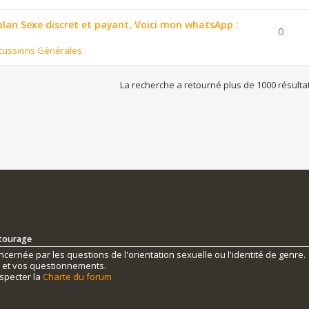
 plan Sexe discret et payant, Voici mon whatsApp :
0
cussions Générales
La recherche a retourné plus de 1000 résulta
ntourage
ernée par les questions de l'orientation sexuelle ou l'identité de genre.
s et vos questionnements.
specter la
Charte du forum