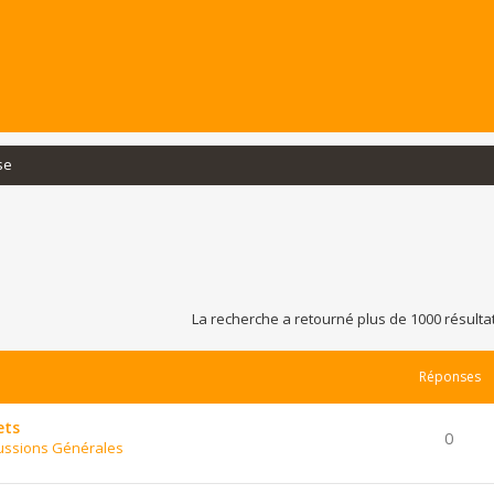
se
La recherche a retourné plus de 1000 résulta
Réponses
ets
0
ussions Générales