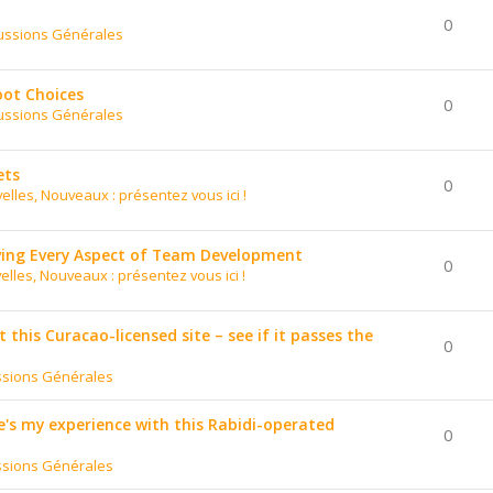
0
ussions Générales
oot Choices
0
ussions Générales
ets
0
elles, Nouveaux : présentez vous ici !
ing Every Aspect of Team Development
0
elles, Nouveaux : présentez vous ici !
t this Curacao-licensed site – see if it passes the
0
ssions Générales
's my experience with this Rabidi-operated
0
ssions Générales