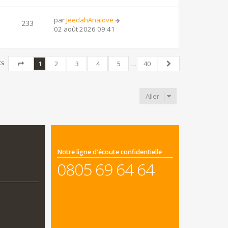
par
JeedahAnalove
233
02 août 2026 09:41
ts
1
2
3
4
5
…
40
Page
1
sur
40
Suivant
Aller
Notre ligne d'écoute confidentielle
0805 69 64 64