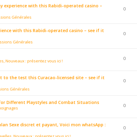
 my experience with this Rabidi-operated casino –
0
ssions Générales
ience with this Rabidi-operated casino – see if it
0
ssions Générales
0
es, Nouveaux : présentez vous ici !
to the test this Curacao-licensed site – see if it
0
sions Générales
for Different Playstyles and Combat Situations
0
moignages
 plan Sexe discret et payant, Voici mon whatsApp :
0
velles, Nouveaux : présentez vous ici !