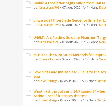
Diablo 4 Escalation Sigils Guide from U4GM
par
luissuraez798
»
07 août 2026 11:41
» dans
Disc
u4gm poe1 FilterBlade Guide for Smarter L
par
luissuraez798
»
07 août 2026 11:15
» dans
Disc
U4GM's Arc Raiders Guide to Phantom Targ
par
luissuraez798
»
07 août 2026 10:57
» dans
Nouv
MLB The Show 26 Stubs Methods for Improv
par
OceanNomad
»
07 août 2026 09:48
» dans
Nouv
Love slots and live tables? – I put to the tes
test
par
Lowellabugs
»
07 août 2026 09:23
» dans
Discu
Want fast payouts and 24/7 support? – here
casino – see if it passes the test
par
Lowellabugs
»
07 août 2026 09:18
» dans
Discu