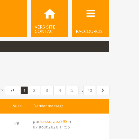
VERS SITE
CONTACT
RACCOURCIS
ts
1
2
3
4
5
…
40
Page
1
sur
40
Suivant
Vues
Dernier message
par
luissuraez798
28
07 août 2026 11:55