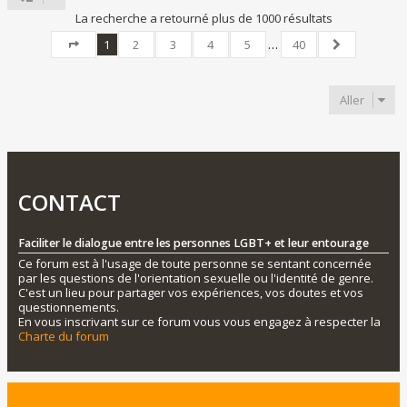
La recherche a retourné plus de 1000 résultats
1
2
3
4
5
…
40
Page
1
sur
40
Suivant
Aller
CONTACT
Faciliter le dialogue entre les personnes LGBT+ et leur entourage
Ce forum est à l'usage de toute personne se sentant concernée
par les questions de l'orientation sexuelle ou l'identité de genre.
C'est un lieu pour partager vos expériences, vos doutes et vos
questionnements.
En vous inscrivant sur ce forum vous vous engagez à respecter la
Charte du forum