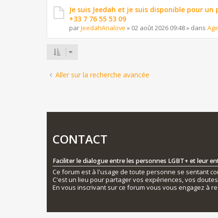
Je suis Jeedah et je suis disponible pour un
+33 7 76 55 53 09
par
JeedahAnalove
»
02 août 2026 09:48
» dans
Agi
Aller sur la recherche avancée
CONTACT
Faciliter le dialogue entre les personnes LGBT+ et leur e
Ce forum est à l'usage de toute personne se sentant conc
C'est un lieu pour partager vos expériences, vos doute
En vous inscrivant sur ce forum vous vous engagez à re