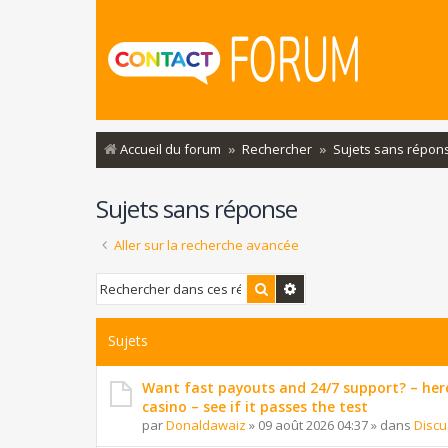
Accueil du forum
Rechercher
Sujets sans répon
Sujets sans réponse
Aller sur la recherche avancée
Rechercher
Recherche avancée
Sujets
Want fast payouts and 24/7 support? – here
casino – see if it passes the test
par
Donaldawaiz
»
09 août 2026 04:37
» dans
Discu