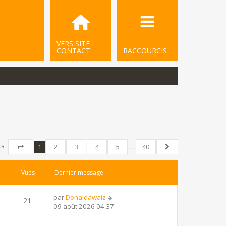
VERS SITE
CONTACT
RACCOURCIS
ts
1
2
3
4
5
…
40
Page
1
sur
40
Suivant
Vues
Dernier message
par
Donaldawaiz
21
09 août 2026 04:37