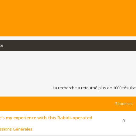
se
La recherche a retourné plus de 1000 résulta
Réponses
's my experience with this Rabidi-operated
0
ssions Générales