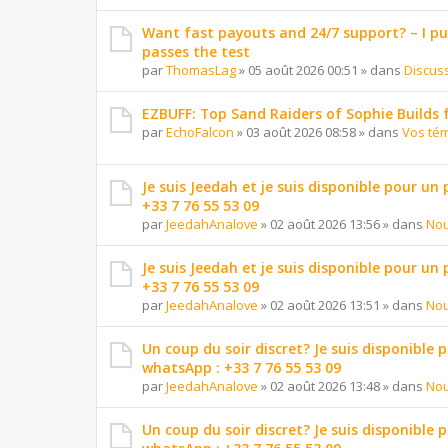
Want fast payouts and 24/7 support? – I put 
passes the test
par
ThomasLag
»
05 août 2026 00:51
» dans
Discus
EZBUFF: Top Sand Raiders of Sophie Builds 
par
EchoFalcon
»
03 août 2026 08:58
» dans
Vos té
Je suis Jeedah et je suis disponible pour un
+33 7 76 55 53 09
par
JeedahAnalove
»
02 août 2026 13:56
» dans
Nou
Je suis Jeedah et je suis disponible pour un
+33 7 76 55 53 09
par
JeedahAnalove
»
02 août 2026 13:51
» dans
Nou
Un coup du soir discret? Je suis disponible 
whatsApp : +33 7 76 55 53 09
par
JeedahAnalove
»
02 août 2026 13:48
» dans
Nou
Un coup du soir discret? Je suis disponible 