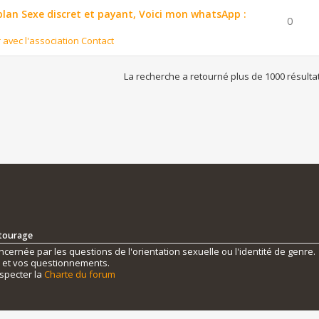
 plan Sexe discret et payant, Voici mon whatsApp :
0
r avec l'association Contact
La recherche a retourné plus de 1000 résulta
ntourage
ernée par les questions de l'orientation sexuelle ou l'identité de genre.
s et vos questionnements.
specter la
Charte du forum