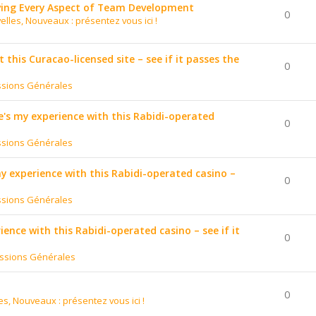
ing Every Aspect of Team Development
0
elles, Nouveaux : présentez vous ici !
t this Curacao-licensed site – see if it passes the
0
ssions Générales
's my experience with this Rabidi-operated
0
ssions Générales
 my experience with this Rabidi-operated casino –
0
ssions Générales
ience with this Rabidi-operated casino – see if it
0
ssions Générales
0
es, Nouveaux : présentez vous ici !