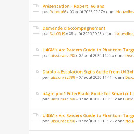
Présentation - Robert, 66 ans
par
Robert66
»
09 août 2026 03:37
» dans
Nouvelles
Demande d'accompagnement
par
Sab5519
»
08 août 2026 20:23
» dans
Nouvelles,
U4GM's Arc Raiders Guide to Phantom Targ
par
luissuraez798
»
07 août 2026 11:55
» dans
Disc
Diablo 4 Escalation Sigils Guide from U4GM
par
luissuraez798
»
07 août 2026 11:41
» dans
Disc
u4gm poe1 FilterBlade Guide for Smarter L
par
luissuraez798
»
07 août 2026 11:15
» dans
Disc
U4GM's Arc Raiders Guide to Phantom Targ
par
luissuraez798
»
07 août 2026 10:57
» dans
Nouv