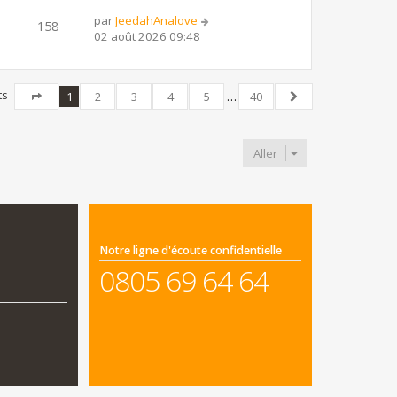
par
JeedahAnalove
158
02 août 2026 09:48
ts
1
2
3
4
5
…
40
Page
1
sur
40
Suivant
Aller
Notre ligne d'écoute confidentielle
0805 69 64 64