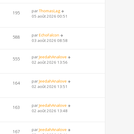
par
ThomasLag
195
05 août 2026 00:51
par
EchoFalcon
588
03 août 2026 08:58
par
JeedahAnalove
555
02 août 2026 13:56
par
JeedahAnalove
164
02 août 2026 13:51
par
JeedahAnalove
163
02 août 2026 13:48
par
JeedahAnalove
167