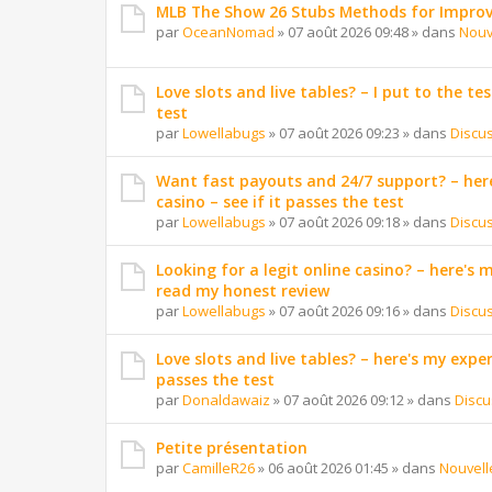
MLB The Show 26 Stubs Methods for Improv
par
OceanNomad
»
07 août 2026 09:48
» dans
Nouv
Love slots and live tables? – I put to the tes
test
par
Lowellabugs
»
07 août 2026 09:23
» dans
Discu
Want fast payouts and 24/7 support? – here
casino – see if it passes the test
par
Lowellabugs
»
07 août 2026 09:18
» dans
Discu
Looking for a legit online casino? – here's
read my honest review
par
Lowellabugs
»
07 août 2026 09:16
» dans
Discu
Love slots and live tables? – here's my exper
passes the test
par
Donaldawaiz
»
07 août 2026 09:12
» dans
Discu
Petite présentation
par
CamilleR26
»
06 août 2026 01:45
» dans
Nouvell