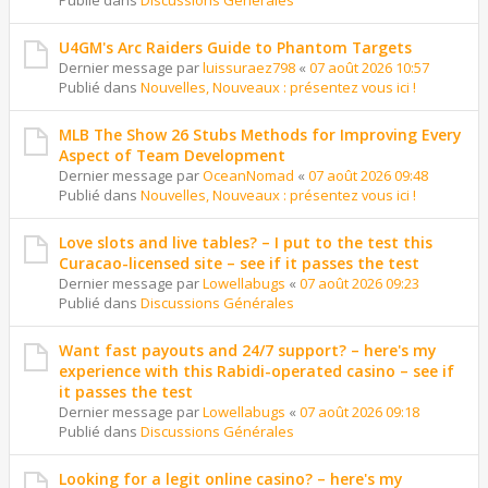
Publié dans
Discussions Générales
U4GM's Arc Raiders Guide to Phantom Targets
Dernier message par
luissuraez798
«
07 août 2026 10:57
Publié dans
Nouvelles, Nouveaux : présentez vous ici !
MLB The Show 26 Stubs Methods for Improving Every
Aspect of Team Development
Dernier message par
OceanNomad
«
07 août 2026 09:48
Publié dans
Nouvelles, Nouveaux : présentez vous ici !
Love slots and live tables? – I put to the test this
Curacao-licensed site – see if it passes the test
Dernier message par
Lowellabugs
«
07 août 2026 09:23
Publié dans
Discussions Générales
Want fast payouts and 24/7 support? – here's my
experience with this Rabidi-operated casino – see if
it passes the test
Dernier message par
Lowellabugs
«
07 août 2026 09:18
Publié dans
Discussions Générales
Looking for a legit online casino? – here's my