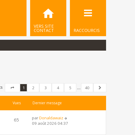
VERS SITE
CONTACT
RACCOURCIS
ts
1
2
3
4
5
…
40
Page
1
sur
40
Suivant
Vues
Dernier message
par
Donaldawaiz
65
09 août 2026 04:37