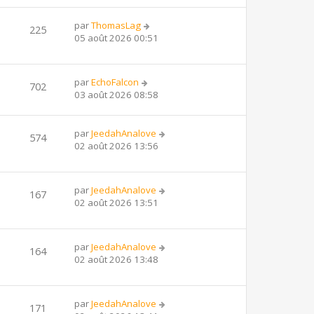
par
ThomasLag
225
05 août 2026 00:51
par
EchoFalcon
702
03 août 2026 08:58
par
JeedahAnalove
574
02 août 2026 13:56
par
JeedahAnalove
167
02 août 2026 13:51
par
JeedahAnalove
164
02 août 2026 13:48
par
JeedahAnalove
171