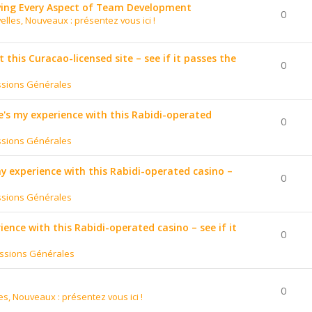
ing Every Aspect of Team Development
0
elles, Nouveaux : présentez vous ici !
t this Curacao-licensed site – see if it passes the
0
ssions Générales
's my experience with this Rabidi-operated
0
ssions Générales
 my experience with this Rabidi-operated casino –
0
ssions Générales
ience with this Rabidi-operated casino – see if it
0
ssions Générales
0
es, Nouveaux : présentez vous ici !