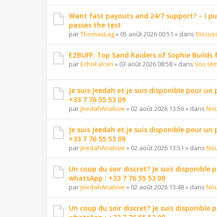
Want fast payouts and 24/7 support? – I put 
passes the test
par
ThomasLag
»
05 août 2026 00:51
» dans
Discus
EZBUFF: Top Sand Raiders of Sophie Builds 
par
EchoFalcon
»
03 août 2026 08:58
» dans
Vos té
Je suis Jeedah et je suis disponible pour un
+33 7 76 55 53 09
par
JeedahAnalove
»
02 août 2026 13:56
» dans
Nou
Je suis Jeedah et je suis disponible pour un
+33 7 76 55 53 09
par
JeedahAnalove
»
02 août 2026 13:51
» dans
Nou
Un coup du soir discret? Je suis disponible 
whatsApp : +33 7 76 55 53 09
par
JeedahAnalove
»
02 août 2026 13:48
» dans
Nou
Un coup du soir discret? Je suis disponible 