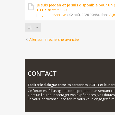
Je suis Jeedah et je suis disponible pour un
+33 7 76 55 53 09
par
JeedahAnalove
»
02 août 2026 09:48
» dans
Agi
Aller sur la recherche avancée
CONTACT
Faciliter le dialogue entre les personnes LGBT+ et leur e
Ce forum est à l'usage de toute personne se sentant conc
C'est un lieu pour partager vos expériences, vos doute
En vous inscrivant sur ce forum vous vous engagez à re