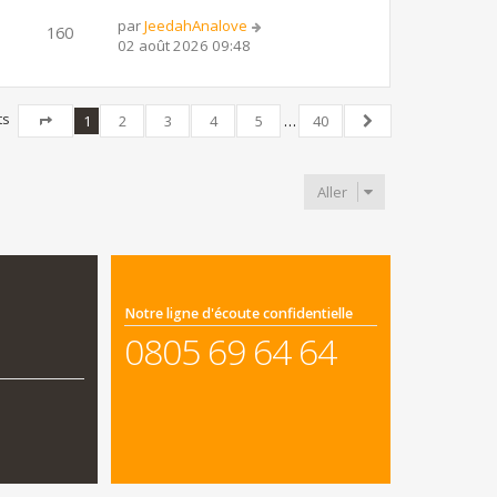
par
JeedahAnalove
160
02 août 2026 09:48
ts
1
2
3
4
5
…
40
Page
1
sur
40
Suivant
Aller
Notre ligne d'écoute confidentielle
0805 69 64 64