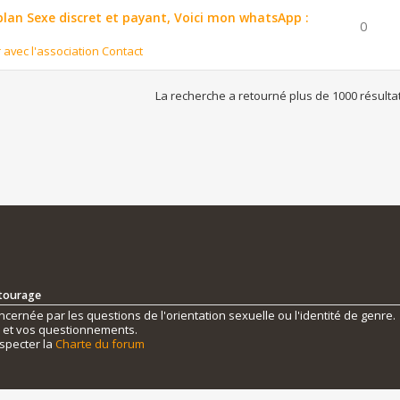
 plan Sexe discret et payant, Voici mon whatsApp :
0
r avec l'association Contact
La recherche a retourné plus de 1000 résulta
ntourage
ernée par les questions de l'orientation sexuelle ou l'identité de genre.
s et vos questionnements.
specter la
Charte du forum