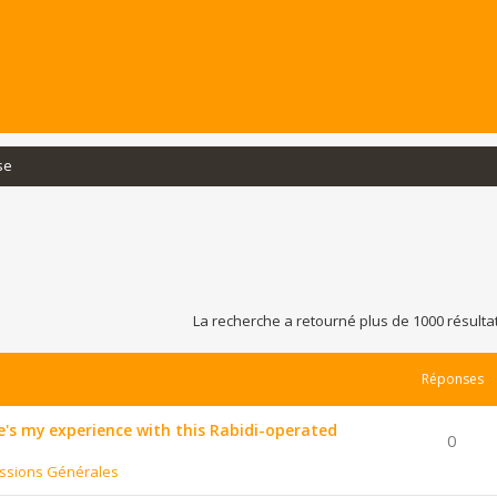
se
La recherche a retourné plus de 1000 résulta
Réponses
's my experience with this Rabidi-operated
0
ssions Générales