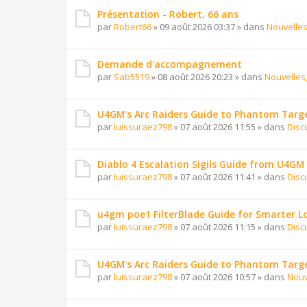
Présentation - Robert, 66 ans
par
Robert66
»
09 août 2026 03:37
» dans
Nouvelles
Demande d'accompagnement
par
Sab5519
»
08 août 2026 20:23
» dans
Nouvelles,
U4GM's Arc Raiders Guide to Phantom Targ
par
luissuraez798
»
07 août 2026 11:55
» dans
Disc
Diablo 4 Escalation Sigils Guide from U4GM
par
luissuraez798
»
07 août 2026 11:41
» dans
Disc
u4gm poe1 FilterBlade Guide for Smarter L
par
luissuraez798
»
07 août 2026 11:15
» dans
Disc
U4GM's Arc Raiders Guide to Phantom Targ
par
luissuraez798
»
07 août 2026 10:57
» dans
Nouv