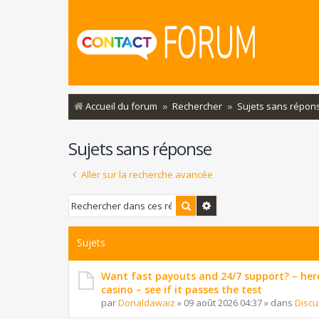
Accueil du forum
Rechercher
Sujets sans répon
Sujets sans réponse
Aller sur la recherche avancée
Rechercher
Recherche avancée
Sujets
Want fast payouts and 24/7 support? – here
casino – see if it passes the test
par
Donaldawaiz
»
09 août 2026 04:37
» dans
Discu