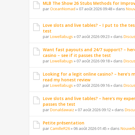
MLB The Show 26 Stubs Methods for Improv
par
OceanNomad
»
07 août 2026 09:48
» dans
Nouv
Love slots and live tables? – I put to the tes
test
par
Lowellabugs
»
07 août 2026 09:23
» dans
Discu
Want fast payouts and 24/7 support? – here
casino – see if it passes the test
par
Lowellabugs
»
07 août 2026 09:18
» dans
Discu
Looking for a legit online casino? – here's
read my honest review
par
Lowellabugs
»
07 août 2026 09:16
» dans
Discu
Love slots and live tables? – here's my exper
passes the test
par
Donaldawaiz
»
07 août 2026 09:12
» dans
Discu
Petite présentation
par
CamilleR26
»
06 août 2026 01:45
» dans
Nouvell