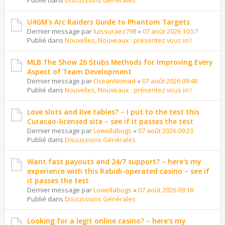
Publié dans
Discussions Générales
U4GM's Arc Raiders Guide to Phantom Targets
Dernier message par
luissuraez798
«
07 août 2026 10:57
Publié dans
Nouvelles, Nouveaux : présentez vous ici !
MLB The Show 26 Stubs Methods for Improving Every
Aspect of Team Development
Dernier message par
OceanNomad
«
07 août 2026 09:48
Publié dans
Nouvelles, Nouveaux : présentez vous ici !
Love slots and live tables? – I put to the test this
Curacao-licensed site – see if it passes the test
Dernier message par
Lowellabugs
«
07 août 2026 09:23
Publié dans
Discussions Générales
Want fast payouts and 24/7 support? – here's my
experience with this Rabidi-operated casino – see if
it passes the test
Dernier message par
Lowellabugs
«
07 août 2026 09:18
Publié dans
Discussions Générales
Looking for a legit online casino? – here's my