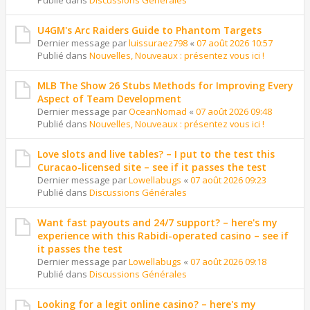
Publié dans
Discussions Générales
U4GM's Arc Raiders Guide to Phantom Targets
Dernier message par
luissuraez798
«
07 août 2026 10:57
Publié dans
Nouvelles, Nouveaux : présentez vous ici !
MLB The Show 26 Stubs Methods for Improving Every
Aspect of Team Development
Dernier message par
OceanNomad
«
07 août 2026 09:48
Publié dans
Nouvelles, Nouveaux : présentez vous ici !
Love slots and live tables? – I put to the test this
Curacao-licensed site – see if it passes the test
Dernier message par
Lowellabugs
«
07 août 2026 09:23
Publié dans
Discussions Générales
Want fast payouts and 24/7 support? – here's my
experience with this Rabidi-operated casino – see if
it passes the test
Dernier message par
Lowellabugs
«
07 août 2026 09:18
Publié dans
Discussions Générales
Looking for a legit online casino? – here's my