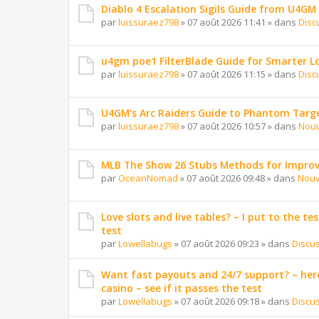
Diablo 4 Escalation Sigils Guide from U4GM
par
luissuraez798
»
07 août 2026 11:41
» dans
Disc
u4gm poe1 FilterBlade Guide for Smarter L
par
luissuraez798
»
07 août 2026 11:15
» dans
Disc
U4GM's Arc Raiders Guide to Phantom Targ
par
luissuraez798
»
07 août 2026 10:57
» dans
Nouv
MLB The Show 26 Stubs Methods for Improv
par
OceanNomad
»
07 août 2026 09:48
» dans
Nouv
Love slots and live tables? – I put to the tes
test
par
Lowellabugs
»
07 août 2026 09:23
» dans
Discu
Want fast payouts and 24/7 support? – here
casino – see if it passes the test
par
Lowellabugs
»
07 août 2026 09:18
» dans
Discu