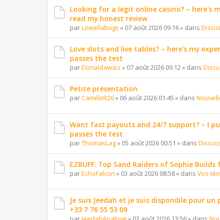
Looking for a legit online casino? – here's
read my honest review
par
Lowellabugs
»
07 août 2026 09:16
» dans
Discu
Love slots and live tables? – here's my exper
passes the test
par
Donaldawaiz
»
07 août 2026 09:12
» dans
Discu
Petite présentation
par
CamilleR26
»
06 août 2026 01:45
» dans
Nouvell
Want fast payouts and 24/7 support? – I put 
passes the test
par
ThomasLag
»
05 août 2026 00:51
» dans
Discus
EZBUFF: Top Sand Raiders of Sophie Builds 
par
EchoFalcon
»
03 août 2026 08:58
» dans
Vos té
Je suis Jeedah et je suis disponible pour un
+33 7 76 55 53 09
par
JeedahAnalove
»
02 août 2026 13:56
» dans
Nou