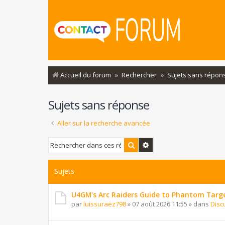
Accueil du forum
Rechercher
Sujets sans répon
Sujets sans réponse
Aller sur la recherche avancée
Rechercher
Recherche avancée
Sujets
U4GM's Arc Raiders Guide to Phantom Targ
par
luissuraez798
»
07 août 2026 11:55
» dans
Disc