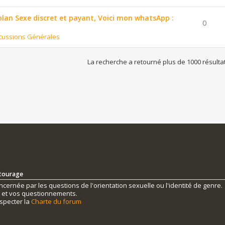
 plan Sexe discret et payant, Voici mon whatsApp :
0
cussions Générales
La recherche a retourné plus de 1000 résulta
ntourage
ernée par les questions de l'orientation sexuelle ou l'identité de genre.
s et vos questionnements.
specter la
Charte du forum