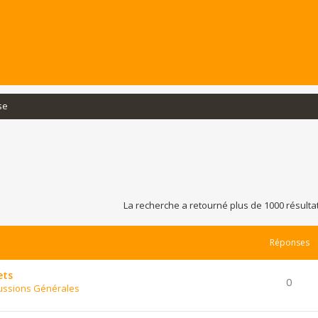
se
La recherche a retourné plus de 1000 résulta
Réponses
ets
0
ussions Générales