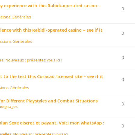
 my experience with this Rabidi-operated casino –
0
ssions Générales
ience with this Rabidi-operated casino – see if it
0
ssions Générales
0
es, Nouveaux : présentez vous ici !
to the test this Curacao-licensed site – see if it
0
sions Générales
for Different Playstyles and Combat Situations
0
moignages
 plan Sexe discret et payant, Voici mon whatsApp :
0
velles, Nouveaux : présentez vous ici !