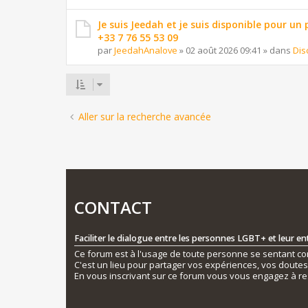
Je suis Jeedah et je suis disponible pour un
+33 7 76 55 53 09
par
JeedahAnalove
»
02 août 2026 09:41
» dans
Dis
Aller sur la recherche avancée
CONTACT
Faciliter le dialogue entre les personnes LGBT+ et leur e
Ce forum est à l'usage de toute personne se sentant conc
C'est un lieu pour partager vos expériences, vos doute
En vous inscrivant sur ce forum vous vous engagez à re