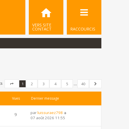
VERS SITE
CONTACT
RACCOURCIS
ts
1
2
3
4
5
…
40
Page
1
sur
40
Suivant
Vues
Dernier message
par
luissuraez798
9
07 août 2026 11:55