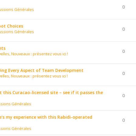
0
ussions Générales
oot Choices
0
ussions Générales
ets
0
elles, Nouveaux : présentez vous ici !
ing Every Aspect of Team Development
0
elles, Nouveaux : présentez vous ici !
t this Curacao-licensed site – see if it passes the
0
ssions Générales
's my experience with this Rabidi-operated
0
ssions Générales