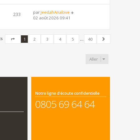
par
JeedahAnalove
233
02 août 2026 09:41
ts
1
2
3
4
5
…
40
Page
1
sur
40
Suivant
Aller
Notre ligne d'écoute confidentielle
0805 69 64 64