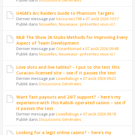
Publié dans
Discussions Générales
U4GM's Arc Raiders Guide to Phantom Targets
Dernier message par
luissuraez798
«
07 août 2026 10:57
Publié dans
Nouvelles, Nouveaux : présentez vous ici !
MLB The Show 26 Stubs Methods for Improving Every
Aspect of Team Development
Dernier message par
OceanNomad
«
07 août 2026 09:48
Publié dans
Nouvelles, Nouveaux : présentez vous ici !
Love slots and live tables? – I put to the test this
Curacao-licensed site – see if it passes the test
Dernier message par
Lowellabugs
«
07 août 2026 09:23
Publié dans
Discussions Générales
Want fast payouts and 24/7 support? – here's my
experience with this Rabidi-operated casino – see if
it passes the test
Dernier message par
Lowellabugs
«
07 août 2026 09:18
Publié dans
Discussions Générales
Looking for a legit online casino? – here's my