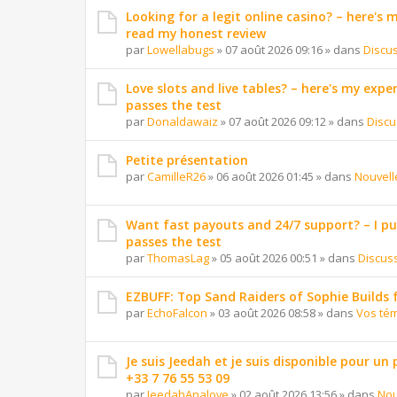
Looking for a legit online casino? – here's
read my honest review
par
Lowellabugs
»
07 août 2026 09:16
» dans
Discu
Love slots and live tables? – here's my exper
passes the test
par
Donaldawaiz
»
07 août 2026 09:12
» dans
Discu
Petite présentation
par
CamilleR26
»
06 août 2026 01:45
» dans
Nouvell
Want fast payouts and 24/7 support? – I put 
passes the test
par
ThomasLag
»
05 août 2026 00:51
» dans
Discus
EZBUFF: Top Sand Raiders of Sophie Builds 
par
EchoFalcon
»
03 août 2026 08:58
» dans
Vos té
Je suis Jeedah et je suis disponible pour un
+33 7 76 55 53 09
par
JeedahAnalove
»
02 août 2026 13:56
» dans
Nou