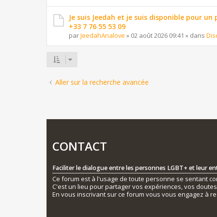
Je suis Jeedah et je suis disponible pour un
+33 7 76 55 53 09
par
JeedahAnalove
»
02 août 2026 09:41
» dans
Dis
Aller sur la recherche avancée
CONTACT
Faciliter le dialogue entre les personnes LGBT+ et leur e
Ce forum est à l'usage de toute personne se sentant conc
C'est un lieu pour partager vos expériences, vos doute
En vous inscrivant sur ce forum vous vous engagez à re