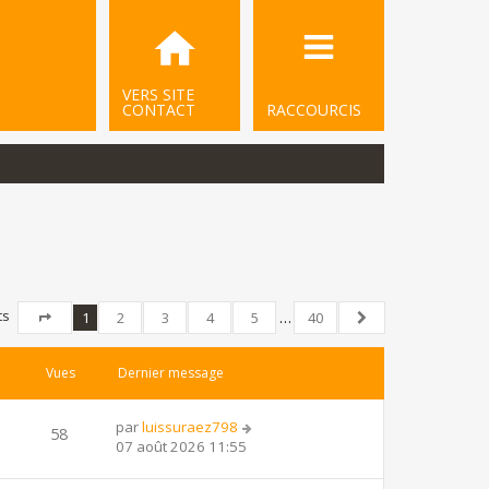
VERS SITE
CONTACT
RACCOURCIS
ts
1
2
3
4
5
…
40
Page
1
sur
40
Suivant
Vues
Dernier message
par
luissuraez798
58
07 août 2026 11:55