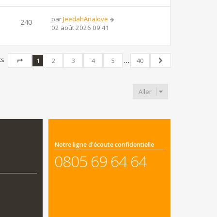
par
JeedahAnalove
240
02 août 2026 09:41
ts
1
2
3
4
5
…
40
Page
1
sur
40
Suivant
Aller
Notre ligne d'écoute confidentielle
0805 69 64 64