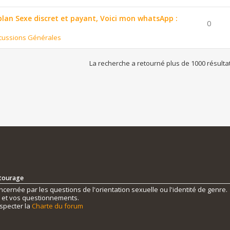
 plan Sexe discret et payant, Voici mon whatsApp :
0
cussions Générales
La recherche a retourné plus de 1000 résulta
ntourage
ernée par les questions de l'orientation sexuelle ou l'identité de genre.
s et vos questionnements.
specter la
Charte du forum