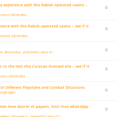
 my experience with this Rabidi-operated casino –
0
ssions Générales
ience with this Rabidi-operated casino – see if it
0
ssions Générales
0
es, Nouveaux : présentez vous ici !
to the test this Curacao-licensed site – see if it
0
sions Générales
for Different Playstyles and Combat Situations
0
moignages
 plan Sexe discret et payant, Voici mon whatsApp :
0
velles, Nouveaux : présentez vous ici !