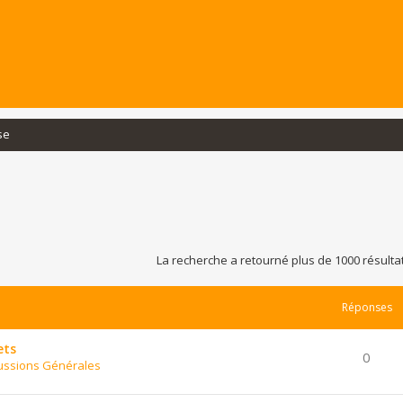
se
La recherche a retourné plus de 1000 résulta
Réponses
ets
0
ussions Générales