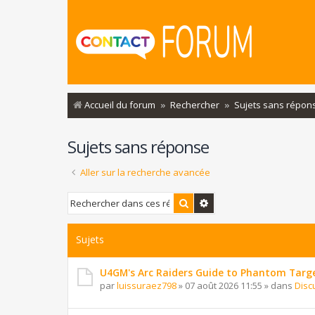
Accueil du forum
Rechercher
Sujets sans répon
Sujets sans réponse
Aller sur la recherche avancée
Rechercher
Recherche avancée
Sujets
U4GM's Arc Raiders Guide to Phantom Targ
par
luissuraez798
»
07 août 2026 11:55
» dans
Disc