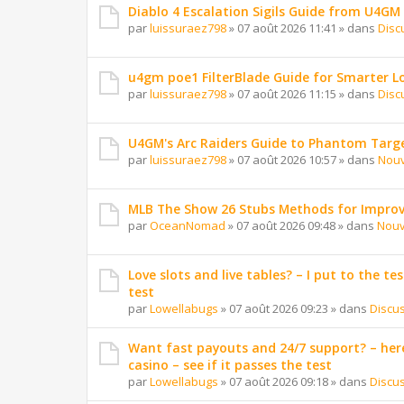
Diablo 4 Escalation Sigils Guide from U4GM
par
luissuraez798
»
07 août 2026 11:41
» dans
Disc
u4gm poe1 FilterBlade Guide for Smarter L
par
luissuraez798
»
07 août 2026 11:15
» dans
Disc
U4GM's Arc Raiders Guide to Phantom Targ
par
luissuraez798
»
07 août 2026 10:57
» dans
Nouv
MLB The Show 26 Stubs Methods for Improv
par
OceanNomad
»
07 août 2026 09:48
» dans
Nouv
Love slots and live tables? – I put to the tes
test
par
Lowellabugs
»
07 août 2026 09:23
» dans
Discu
Want fast payouts and 24/7 support? – here
casino – see if it passes the test
par
Lowellabugs
»
07 août 2026 09:18
» dans
Discu