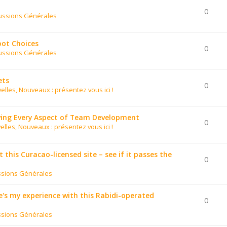
0
ussions Générales
oot Choices
0
ussions Générales
ets
0
elles, Nouveaux : présentez vous ici !
ing Every Aspect of Team Development
0
elles, Nouveaux : présentez vous ici !
t this Curacao-licensed site – see if it passes the
0
ssions Générales
's my experience with this Rabidi-operated
0
ssions Générales