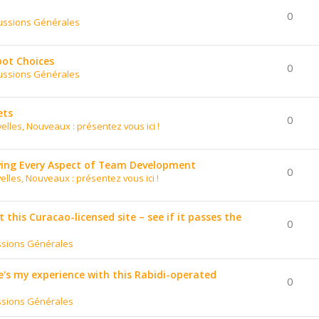
0
ussions Générales
oot Choices
0
ussions Générales
ets
0
elles, Nouveaux : présentez vous ici !
ing Every Aspect of Team Development
0
elles, Nouveaux : présentez vous ici !
t this Curacao-licensed site – see if it passes the
0
ssions Générales
's my experience with this Rabidi-operated
0
ssions Générales