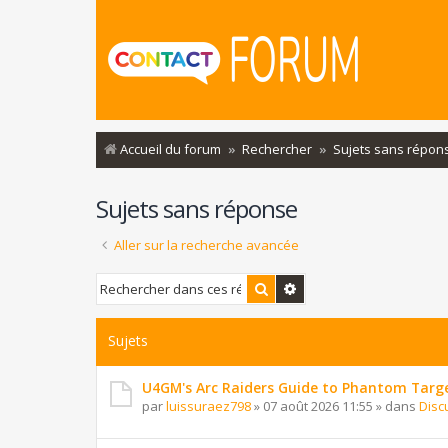
Accueil du forum
Rechercher
Sujets sans répon
Sujets sans réponse
Aller sur la recherche avancée
Rechercher
Recherche avancée
Sujets
U4GM's Arc Raiders Guide to Phantom Targ
par
luissuraez798
»
07 août 2026 11:55
» dans
Disc