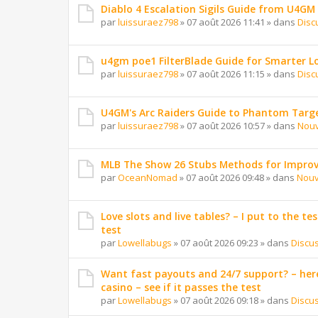
Diablo 4 Escalation Sigils Guide from U4GM
par
luissuraez798
»
07 août 2026 11:41
» dans
Disc
u4gm poe1 FilterBlade Guide for Smarter L
par
luissuraez798
»
07 août 2026 11:15
» dans
Disc
U4GM's Arc Raiders Guide to Phantom Targ
par
luissuraez798
»
07 août 2026 10:57
» dans
Nouv
MLB The Show 26 Stubs Methods for Improv
par
OceanNomad
»
07 août 2026 09:48
» dans
Nouv
Love slots and live tables? – I put to the tes
test
par
Lowellabugs
»
07 août 2026 09:23
» dans
Discu
Want fast payouts and 24/7 support? – here
casino – see if it passes the test
par
Lowellabugs
»
07 août 2026 09:18
» dans
Discu