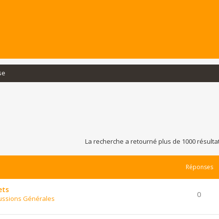
se
La recherche a retourné plus de 1000 résulta
Réponses
ets
0
ussions Générales