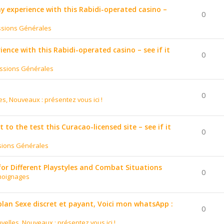
 my experience with this Rabidi-operated casino –
0
ssions Générales
ience with this Rabidi-operated casino – see if it
0
ssions Générales
0
es, Nouveaux : présentez vous ici !
to the test this Curacao-licensed site – see if it
0
sions Générales
for Different Playstyles and Combat Situations
0
moignages
 plan Sexe discret et payant, Voici mon whatsApp :
0
velles, Nouveaux : présentez vous ici !