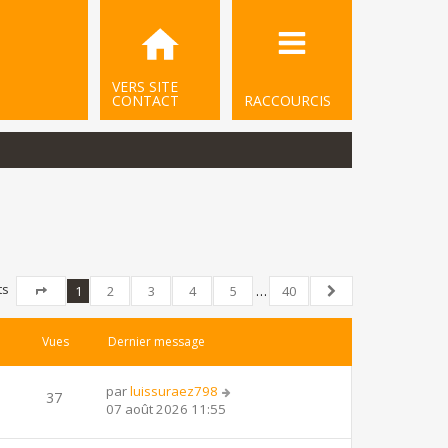
VERS SITE
CONTACT
RACCOURCIS
ts
1
2
3
4
5
…
40
Page
1
sur
40
Suivant
Vues
Dernier message
par
luissuraez798
37
07 août 2026 11:55