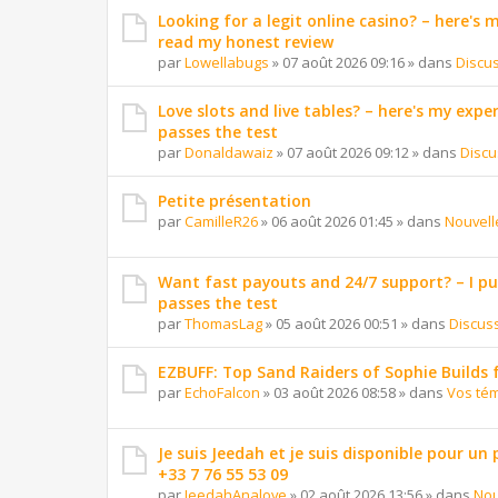
Looking for a legit online casino? – here's
read my honest review
par
Lowellabugs
»
07 août 2026 09:16
» dans
Discu
Love slots and live tables? – here's my exper
passes the test
par
Donaldawaiz
»
07 août 2026 09:12
» dans
Discu
Petite présentation
par
CamilleR26
»
06 août 2026 01:45
» dans
Nouvell
Want fast payouts and 24/7 support? – I put 
passes the test
par
ThomasLag
»
05 août 2026 00:51
» dans
Discus
EZBUFF: Top Sand Raiders of Sophie Builds 
par
EchoFalcon
»
03 août 2026 08:58
» dans
Vos té
Je suis Jeedah et je suis disponible pour un
+33 7 76 55 53 09
par
JeedahAnalove
»
02 août 2026 13:56
» dans
Nou