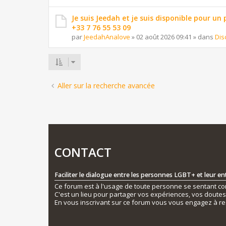
Je suis Jeedah et je suis disponible pour un
+33 7 76 55 53 09
par
JeedahAnalove
»
02 août 2026 09:41
» dans
Dis
Aller sur la recherche avancée
CONTACT
Faciliter le dialogue entre les personnes LGBT+ et leur e
Ce forum est à l'usage de toute personne se sentant conc
C'est un lieu pour partager vos expériences, vos doute
En vous inscrivant sur ce forum vous vous engagez à re