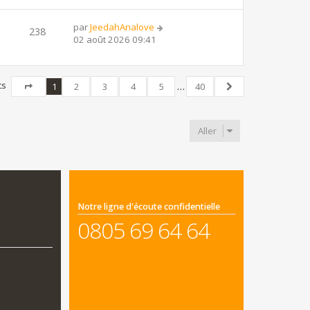
par
JeedahAnalove
238
02 août 2026 09:41
ts
1
2
3
4
5
…
40
Page
1
sur
40
Suivant
Aller
Notre ligne d'écoute confidentielle
0805 69 64 64