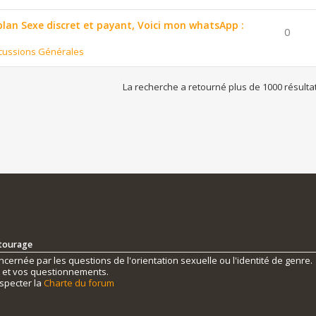
 plan Sexe discret et payant, Voici mon whatsApp :
0
cussions Générales
La recherche a retourné plus de 1000 résulta
ntourage
ernée par les questions de l'orientation sexuelle ou l'identité de genre.
s et vos questionnements.
specter la
Charte du forum