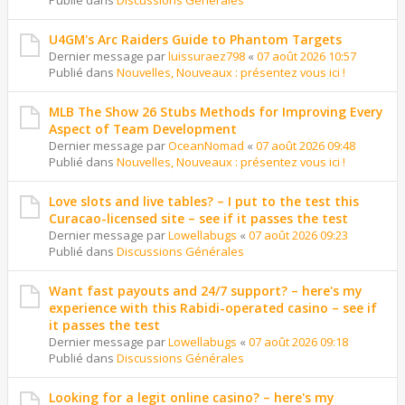
Publié dans
Discussions Générales
U4GM's Arc Raiders Guide to Phantom Targets
Dernier message par
luissuraez798
«
07 août 2026 10:57
Publié dans
Nouvelles, Nouveaux : présentez vous ici !
MLB The Show 26 Stubs Methods for Improving Every
Aspect of Team Development
Dernier message par
OceanNomad
«
07 août 2026 09:48
Publié dans
Nouvelles, Nouveaux : présentez vous ici !
Love slots and live tables? – I put to the test this
Curacao-licensed site – see if it passes the test
Dernier message par
Lowellabugs
«
07 août 2026 09:23
Publié dans
Discussions Générales
Want fast payouts and 24/7 support? – here's my
experience with this Rabidi-operated casino – see if
it passes the test
Dernier message par
Lowellabugs
«
07 août 2026 09:18
Publié dans
Discussions Générales
Looking for a legit online casino? – here's my