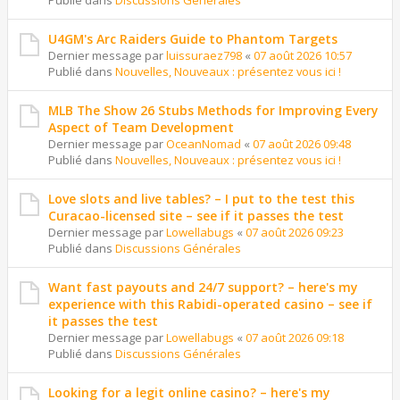
Publié dans
Discussions Générales
U4GM's Arc Raiders Guide to Phantom Targets
Dernier message par
luissuraez798
«
07 août 2026 10:57
Publié dans
Nouvelles, Nouveaux : présentez vous ici !
MLB The Show 26 Stubs Methods for Improving Every
Aspect of Team Development
Dernier message par
OceanNomad
«
07 août 2026 09:48
Publié dans
Nouvelles, Nouveaux : présentez vous ici !
Love slots and live tables? – I put to the test this
Curacao-licensed site – see if it passes the test
Dernier message par
Lowellabugs
«
07 août 2026 09:23
Publié dans
Discussions Générales
Want fast payouts and 24/7 support? – here's my
experience with this Rabidi-operated casino – see if
it passes the test
Dernier message par
Lowellabugs
«
07 août 2026 09:18
Publié dans
Discussions Générales
Looking for a legit online casino? – here's my