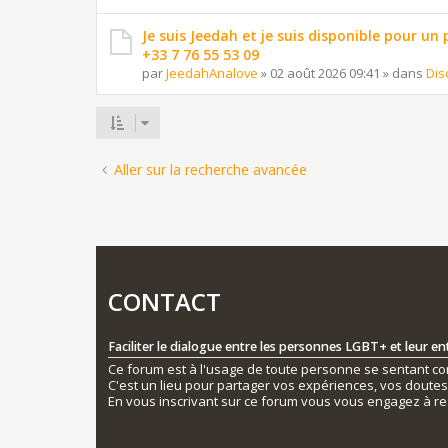
Je suis Jeedah et je suis disponible pour un
+33 7 76 55 53 09
par
JeedahAnalove
»
02 août 2026 09:41
» dans
Dis
Aller sur la recherche avancée
CONTACT
Faciliter le dialogue entre les personnes LGBT+ et leur e
Ce forum est à l'usage de toute personne se sentant conc
C'est un lieu pour partager vos expériences, vos doute
En vous inscrivant sur ce forum vous vous engagez à re