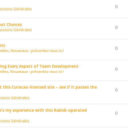
0
ussions Générales
oot Choices
0
ussions Générales
ets
0
elles, Nouveaux : présentez vous ici !
ing Every Aspect of Team Development
0
elles, Nouveaux : présentez vous ici !
t this Curacao-licensed site – see if it passes the
0
ssions Générales
's my experience with this Rabidi-operated
0
ssions Générales