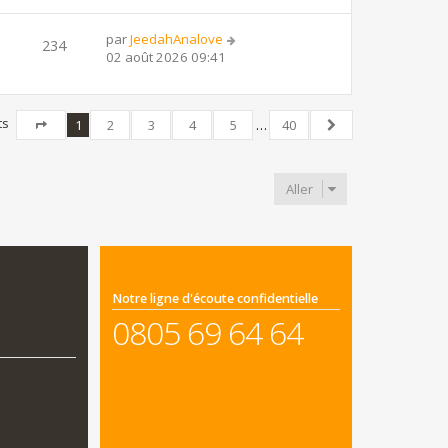
par
JeedahAnalove
234
02 août 2026 09:41
ts
1
2
3
4
5
…
40
Page
1
sur
40
Suivant
Aller
Notre ligne d'écoute confidentielle
0805 69 64 64