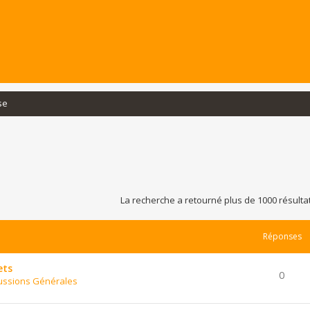
se
La recherche a retourné plus de 1000 résulta
Réponses
ets
0
ussions Générales