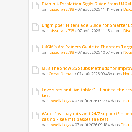
Diablo 4 Escalation Sigils Guide from U4GM
par
luissuraez798
»
07 août 2026 11:41
» dans
Disc
u4gm poe1 FilterBlade Guide for Smarter L
par
luissuraez798
»
07 août 2026 11:15
» dans
Disc
U4GM's Arc Raiders Guide to Phantom Targ
par
luissuraez798
»
07 août 2026 10:57
» dans
Nouv
MLB The Show 26 Stubs Methods for Improv
par
OceanNomad
»
07 août 2026 09:48
» dans
Nouv
Love slots and live tables? – I put to the tes
test
par
Lowellabugs
»
07 août 2026 09:23
» dans
Discu
Want fast payouts and 24/7 support? – here
casino – see if it passes the test
par
Lowellabugs
»
07 août 2026 09:18
» dans
Discu