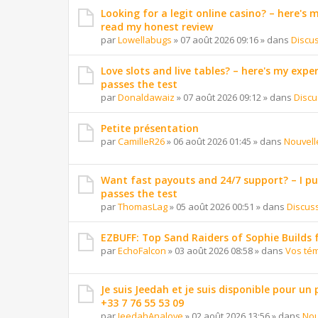
Looking for a legit online casino? – here's
read my honest review
par
Lowellabugs
»
07 août 2026 09:16
» dans
Discu
Love slots and live tables? – here's my exper
passes the test
par
Donaldawaiz
»
07 août 2026 09:12
» dans
Discu
Petite présentation
par
CamilleR26
»
06 août 2026 01:45
» dans
Nouvell
Want fast payouts and 24/7 support? – I put 
passes the test
par
ThomasLag
»
05 août 2026 00:51
» dans
Discus
EZBUFF: Top Sand Raiders of Sophie Builds 
par
EchoFalcon
»
03 août 2026 08:58
» dans
Vos té
Je suis Jeedah et je suis disponible pour un
+33 7 76 55 53 09
par
JeedahAnalove
»
02 août 2026 13:56
» dans
Nou