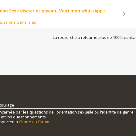
 plan Sexe discret et payant, Voici mon whatsApp :
0
cussions Générales
La recherche a retourné plus de 1000 résulta
ntourage
ernée par les questions de l'orientation sexuelle ou l'identité de genre.
s et vos questionnements.
specter la
Charte du forum