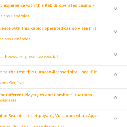
 my experience with this Rabidi-operated casino –
0
ssions Générales
ience with this Rabidi-operated casino – see if it
0
ssions Générales
0
es, Nouveaux : présentez vous ici !
to the test this Curacao-licensed site – see if it
0
sions Générales
for Different Playstyles and Combat Situations
0
moignages
 plan Sexe discret et payant, Voici mon whatsApp :
0
velles, Nouveaux : présentez vous ici !