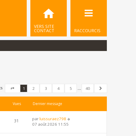
VERS SITE
CONTACT
RACCOURCIS
ts
1
2
3
4
5
…
40
Page
1
sur
40
Suivant
Vues
Dernier message
par
luissuraez798
31
07 août 2026 11:55