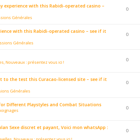
 my experience with this Rabidi-operated casino –
0
ssions Générales
ience with this Rabidi-operated casino – see if it
0
ssions Générales
0
es, Nouveaux : présentez vous ici !
to the test this Curacao-licensed site – see if it
0
sions Générales
for Different Playstyles and Combat Situations
0
moignages
 plan Sexe discret et payant, Voici mon whatsApp :
0
velles, Nouveaux : présentez vous ici !