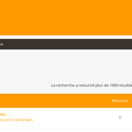
se
La recherche a retourné plus de 1000 résulta
Réponses
ets
0
ussions Générales