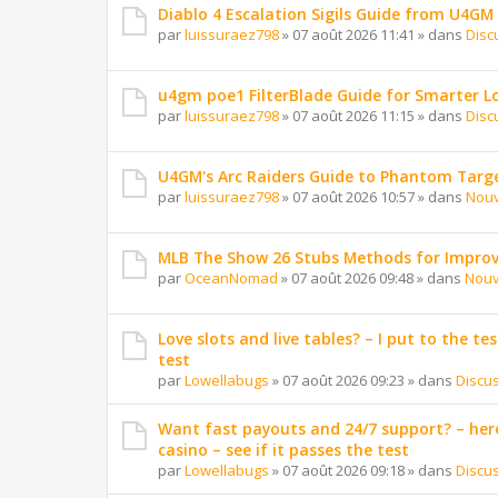
Diablo 4 Escalation Sigils Guide from U4GM
par
luissuraez798
»
07 août 2026 11:41
» dans
Disc
u4gm poe1 FilterBlade Guide for Smarter L
par
luissuraez798
»
07 août 2026 11:15
» dans
Disc
U4GM's Arc Raiders Guide to Phantom Targ
par
luissuraez798
»
07 août 2026 10:57
» dans
Nouv
MLB The Show 26 Stubs Methods for Improv
par
OceanNomad
»
07 août 2026 09:48
» dans
Nouv
Love slots and live tables? – I put to the tes
test
par
Lowellabugs
»
07 août 2026 09:23
» dans
Discu
Want fast payouts and 24/7 support? – here
casino – see if it passes the test
par
Lowellabugs
»
07 août 2026 09:18
» dans
Discu