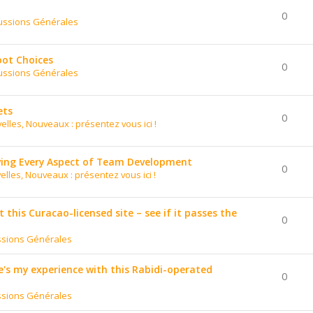
0
ussions Générales
oot Choices
0
ussions Générales
ets
0
elles, Nouveaux : présentez vous ici !
ing Every Aspect of Team Development
0
elles, Nouveaux : présentez vous ici !
t this Curacao-licensed site – see if it passes the
0
ssions Générales
's my experience with this Rabidi-operated
0
ssions Générales