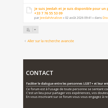
Je suis Jeedah et je suis disponible pour un
+33 7 76 55 53 09
par
JeedahAnalove
»
02 août 2026 09:41
» dans
Dis
Aller sur la recherche avancée
CONTACT
Faciliter le dialogue entre les personnes LGBT+ et leur e
Ce forum est à l'usage de toute personne se sentant conc
C'est un lieu pour partager vos expériences, vos doute
En vous inscrivant sur ce forum vous vous engagez à re