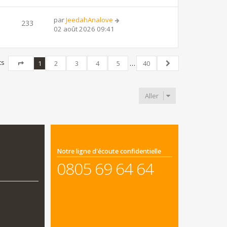
par
JeedahAnalove
233
02 août 2026 09:41
ts
1
2
3
4
5
…
40
Page
1
sur
40
Suivant
Aller
Notre ligne d'écoute confidentielle
0805 69 64 64