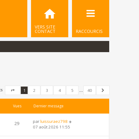
VERS SITE
CONTACT
RACCOURCIS
ts
1
2
3
4
5
…
40
Page
1
sur
40
Suivant
Vues
Dernier message
par
luissuraez798
29
07 août 2026 11:55