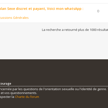
 plan Sexe discret et payant, Voici mon whatsApp :
0
cussions Générales
La recherche a retourné plus de 1000 résulta
ntourage
ernée par les questions de l'orientation sexuelle ou l'identité de genre.
s et vos questionnements.
specter la
Charte du forum