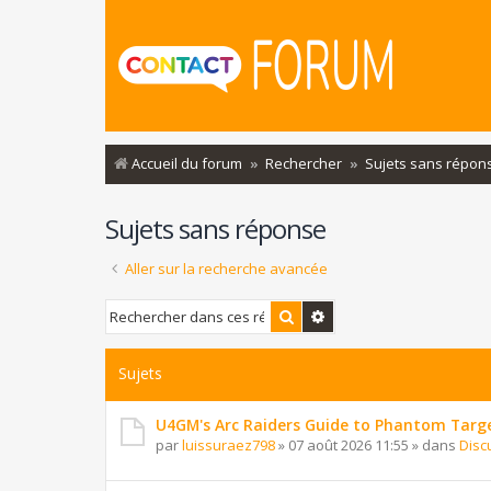
Accueil du forum
Rechercher
Sujets sans répon
Sujets sans réponse
Aller sur la recherche avancée
Rechercher
Recherche avancée
Sujets
U4GM's Arc Raiders Guide to Phantom Targ
par
luissuraez798
»
07 août 2026 11:55
» dans
Disc