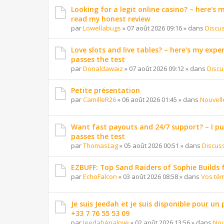
Looking for a legit online casino? – here's
read my honest review
par
Lowellabugs
»
07 août 2026 09:16
» dans
Discu
Love slots and live tables? – here's my exper
passes the test
par
Donaldawaiz
»
07 août 2026 09:12
» dans
Discu
Petite présentation
par
CamilleR26
»
06 août 2026 01:45
» dans
Nouvell
Want fast payouts and 24/7 support? – I put 
passes the test
par
ThomasLag
»
05 août 2026 00:51
» dans
Discus
EZBUFF: Top Sand Raiders of Sophie Builds 
par
EchoFalcon
»
03 août 2026 08:58
» dans
Vos té
Je suis Jeedah et je suis disponible pour un
+33 7 76 55 53 09
par
JeedahAnalove
»
02 août 2026 13:56
» dans
Nou