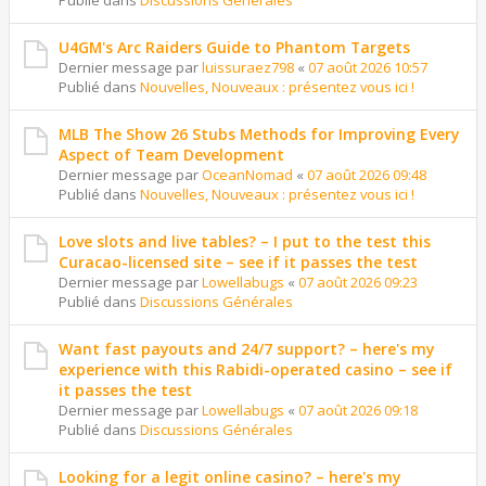
Publié dans
Discussions Générales
U4GM's Arc Raiders Guide to Phantom Targets
Dernier message par
luissuraez798
«
07 août 2026 10:57
Publié dans
Nouvelles, Nouveaux : présentez vous ici !
MLB The Show 26 Stubs Methods for Improving Every
Aspect of Team Development
Dernier message par
OceanNomad
«
07 août 2026 09:48
Publié dans
Nouvelles, Nouveaux : présentez vous ici !
Love slots and live tables? – I put to the test this
Curacao-licensed site – see if it passes the test
Dernier message par
Lowellabugs
«
07 août 2026 09:23
Publié dans
Discussions Générales
Want fast payouts and 24/7 support? – here's my
experience with this Rabidi-operated casino – see if
it passes the test
Dernier message par
Lowellabugs
«
07 août 2026 09:18
Publié dans
Discussions Générales
Looking for a legit online casino? – here's my