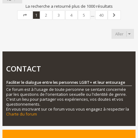
La recherche a retourné plus de 1000 résultats
1
2
3
4
5
…
40
Page
1
sur
40
Suivant
Aller
CONTACT
Faciliter le dialogue entre les personnes LGBT+ et leur entourage
Ce forum est à l'usage de toute personne se sentant concernée
par les questions de l'orientation sexuelle ou l'identité de genre.
C'est un lieu pour partager vos expériences, vos doutes et vos
questionnements.
En vous inscrivant sur ce forum vous vous engagez à respecter la
Charte du forum