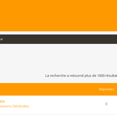
se
La recherche a retourné plus de 1000 résulta
Réponses
ets
0
ussions Générales