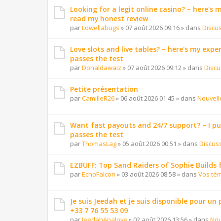
Looking for a legit online casino? – here's
read my honest review
par
Lowellabugs
»
07 août 2026 09:16
» dans
Discu
Love slots and live tables? – here's my exper
passes the test
par
Donaldawaiz
»
07 août 2026 09:12
» dans
Discu
Petite présentation
par
CamilleR26
»
06 août 2026 01:45
» dans
Nouvell
Want fast payouts and 24/7 support? – I put 
passes the test
par
ThomasLag
»
05 août 2026 00:51
» dans
Discus
EZBUFF: Top Sand Raiders of Sophie Builds 
par
EchoFalcon
»
03 août 2026 08:58
» dans
Vos té
Je suis Jeedah et je suis disponible pour un
+33 7 76 55 53 09
par
JeedahAnalove
»
02 août 2026 13:56
» dans
Nou