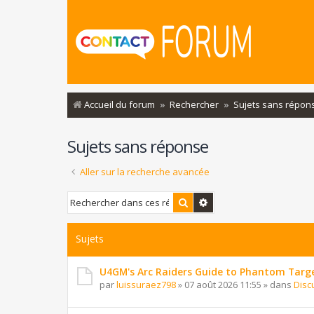
Accueil du forum
Rechercher
Sujets sans répon
Sujets sans réponse
Aller sur la recherche avancée
Rechercher
Recherche avancée
Sujets
U4GM's Arc Raiders Guide to Phantom Targ
par
luissuraez798
»
07 août 2026 11:55
» dans
Disc