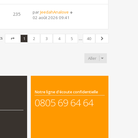
par
JeedahAnalove
235
02 août 2026 09:41
ts
1
2
3
4
5
…
40
Page
1
sur
40
Suivant
Aller
Notre ligne d'écoute confidentielle
0805 69 64 64