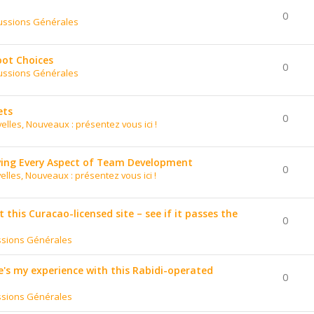
0
ussions Générales
oot Choices
0
ussions Générales
ets
0
elles, Nouveaux : présentez vous ici !
ing Every Aspect of Team Development
0
elles, Nouveaux : présentez vous ici !
t this Curacao-licensed site – see if it passes the
0
ssions Générales
's my experience with this Rabidi-operated
0
ssions Générales