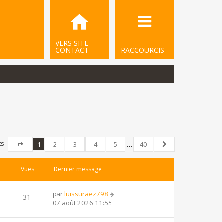
VERS SITE
CONTACT
RACCOURCIS
ts
1
2
3
4
5
…
40
Page
1
sur
40
Suivant
Vues
Dernier message
par
luissuraez798
31
07 août 2026 11:55