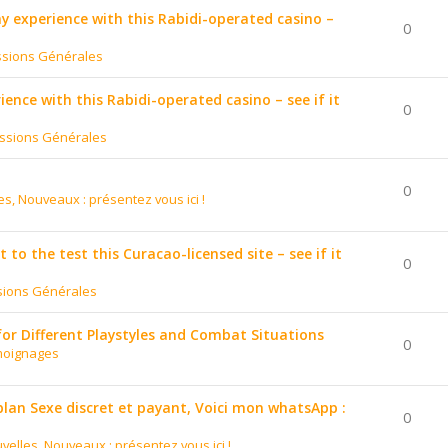
 my experience with this Rabidi-operated casino –
0
ssions Générales
ience with this Rabidi-operated casino – see if it
0
ssions Générales
0
es, Nouveaux : présentez vous ici !
to the test this Curacao-licensed site – see if it
0
sions Générales
for Different Playstyles and Combat Situations
0
moignages
 plan Sexe discret et payant, Voici mon whatsApp :
0
velles, Nouveaux : présentez vous ici !