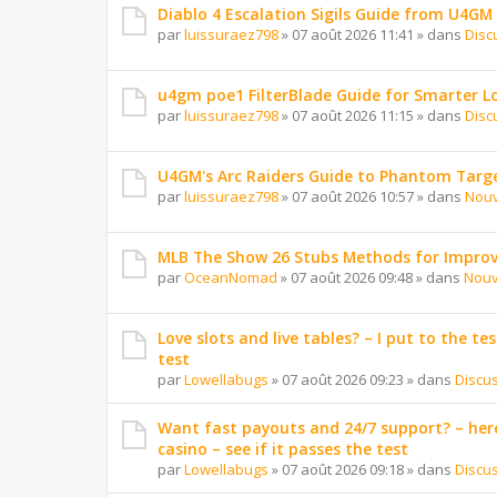
Diablo 4 Escalation Sigils Guide from U4GM
par
luissuraez798
»
07 août 2026 11:41
» dans
Disc
u4gm poe1 FilterBlade Guide for Smarter L
par
luissuraez798
»
07 août 2026 11:15
» dans
Disc
U4GM's Arc Raiders Guide to Phantom Targ
par
luissuraez798
»
07 août 2026 10:57
» dans
Nouv
MLB The Show 26 Stubs Methods for Improv
par
OceanNomad
»
07 août 2026 09:48
» dans
Nouv
Love slots and live tables? – I put to the tes
test
par
Lowellabugs
»
07 août 2026 09:23
» dans
Discu
Want fast payouts and 24/7 support? – here
casino – see if it passes the test
par
Lowellabugs
»
07 août 2026 09:18
» dans
Discu