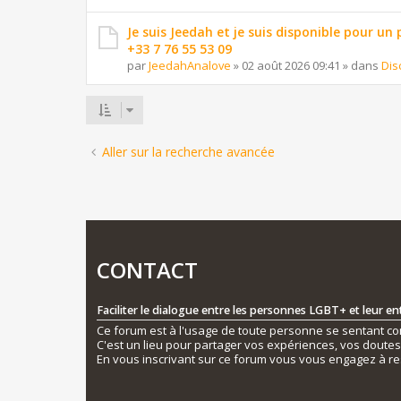
Je suis Jeedah et je suis disponible pour un
+33 7 76 55 53 09
par
JeedahAnalove
»
02 août 2026 09:41
» dans
Dis
Aller sur la recherche avancée
CONTACT
Faciliter le dialogue entre les personnes LGBT+ et leur e
Ce forum est à l'usage de toute personne se sentant conc
C'est un lieu pour partager vos expériences, vos doute
En vous inscrivant sur ce forum vous vous engagez à re