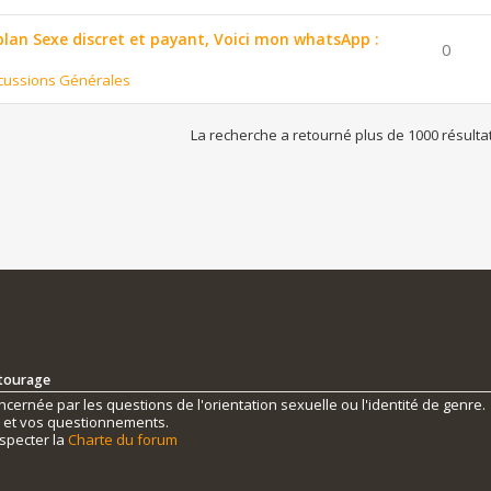
 plan Sexe discret et payant, Voici mon whatsApp :
0
cussions Générales
La recherche a retourné plus de 1000 résulta
ntourage
ernée par les questions de l'orientation sexuelle ou l'identité de genre.
s et vos questionnements.
specter la
Charte du forum