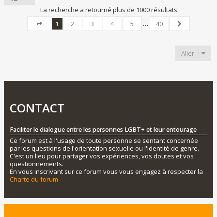
La recherche a retourné plus de 1000 résultats
1
2
3
4
5
…
40
Page
1
sur
40
Suivant
Aller
CONTACT
Faciliter le dialogue entre les personnes LGBT+ et leur entourage
Ce forum est à l'usage de toute personne se sentant concernée
par les questions de l'orientation sexuelle ou l'identité de genre.
C'est un lieu pour partager vos expériences, vos doutes et vos
questionnements.
En vous inscrivant sur ce forum vous vous engagez à respecter la
Charte du forum