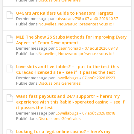
Publié dans
Discussions Générales
U4GM's Arc Raiders Guide to Phantom Targets
Dernier message par
luissuraez798
«
07 août 2026 10:57
Publié dans
Nouvelles, Nouveaux : présentez vous ici !
MLB The Show 26 Stubs Methods for Improving Every
Aspect of Team Development
Dernier message par
OceanNomad
«
07 août 2026 09:48
Publié dans
Nouvelles, Nouveaux : présentez vous ici !
Love slots and live tables? – I put to the test this
Curacao-licensed site – see if it passes the test
Dernier message par
Lowellabugs
«
07 août 2026 09:23
Publié dans
Discussions Générales
Want fast payouts and 24/7 support? – here's my
experience with this Rabidi-operated casino – see if
it passes the test
Dernier message par
Lowellabugs
«
07 août 2026 09:18
Publié dans
Discussions Générales
Looking for a legit online casino? – here's my