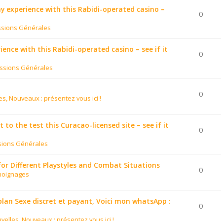
 my experience with this Rabidi-operated casino –
0
ssions Générales
ience with this Rabidi-operated casino – see if it
0
ssions Générales
0
es, Nouveaux : présentez vous ici !
to the test this Curacao-licensed site – see if it
0
sions Générales
for Different Playstyles and Combat Situations
0
moignages
 plan Sexe discret et payant, Voici mon whatsApp :
0
velles, Nouveaux : présentez vous ici !