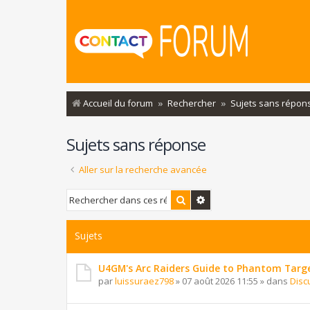
Accueil du forum
Rechercher
Sujets sans répon
Sujets sans réponse
Aller sur la recherche avancée
Rechercher
Recherche avancée
Sujets
U4GM's Arc Raiders Guide to Phantom Targ
par
luissuraez798
»
07 août 2026 11:55
» dans
Disc