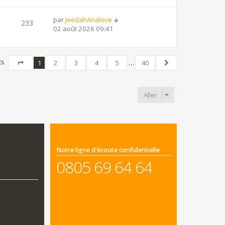
par
JeedahAnalove
233
02 août 2026 09:41
ts
1
2
3
4
5
…
40
Page
1
sur
40
Suivant
Aller
Notre ligne d'écoute confidentielle
0805 69 64 64