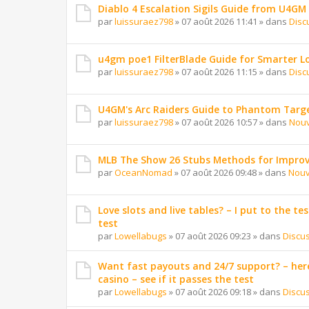
Diablo 4 Escalation Sigils Guide from U4GM
par
luissuraez798
»
07 août 2026 11:41
» dans
Disc
u4gm poe1 FilterBlade Guide for Smarter L
par
luissuraez798
»
07 août 2026 11:15
» dans
Disc
U4GM's Arc Raiders Guide to Phantom Targ
par
luissuraez798
»
07 août 2026 10:57
» dans
Nouv
MLB The Show 26 Stubs Methods for Improv
par
OceanNomad
»
07 août 2026 09:48
» dans
Nouv
Love slots and live tables? – I put to the tes
test
par
Lowellabugs
»
07 août 2026 09:23
» dans
Discu
Want fast payouts and 24/7 support? – here
casino – see if it passes the test
par
Lowellabugs
»
07 août 2026 09:18
» dans
Discu