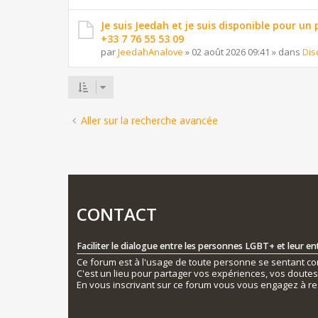
Je suis Jeedah et je suis disponible pour un
+33 7 76 55 53 09
par
JeedahAnalove
»
02 août 2026 09:41
» dans
Dis
Aller sur la recherche avancée
CONTACT
Faciliter le dialogue entre les personnes LGBT+ et leur e
Ce forum est à l'usage de toute personne se sentant conc
C'est un lieu pour partager vos expériences, vos doute
En vous inscrivant sur ce forum vous vous engagez à re