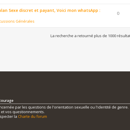
 plan Sexe discret et payant, Voici mon whatsApp :
0
cussions Générales
La recherche a retourné plus de 1000 résulta
ntourage
ernée par les questions de l'orientation sexuelle ou l'identité de genre.
s et vos questionnements.
specter la
Charte du forum