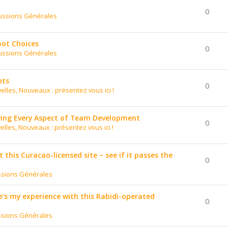
0
ussions Générales
oot Choices
0
ussions Générales
ets
0
elles, Nouveaux : présentez vous ici !
ing Every Aspect of Team Development
0
elles, Nouveaux : présentez vous ici !
t this Curacao-licensed site – see if it passes the
0
ssions Générales
's my experience with this Rabidi-operated
0
ssions Générales