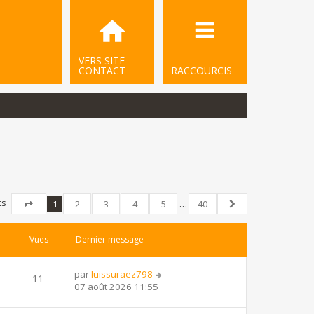
VERS SITE
CONTACT
RACCOURCIS
ts
1
2
3
4
5
…
40
Page
1
sur
40
Suivant
Vues
Dernier message
par
luissuraez798
11
07 août 2026 11:55