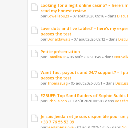
Looking for a legit online casino? – here's
read my honest review
par
Lowellabugs
»
07 août 2026 09:16
» dans
Discu
Love slots and live tables? – here's my exper
passes the test
par
Donaldawaiz
»
07 août 2026 09:12
» dans
Discu
Petite présentation
par
CamilleR26
»
06 août 2026 01:45
» dans
Nouvell
Want fast payouts and 24/7 support? – I put 
passes the test
par
ThomasLag
»
05 août 2026 00:51
» dans
Discus
EZBUFF: Top Sand Raiders of Sophie Builds 
par
EchoFalcon
»
03 août 2026 08:58
» dans
Vos té
Je suis Jeedah et je suis disponible pour un
+33 7 76 55 53 09
par
JeedahAnalove
»
02 août 2026 13:56
» dans
Nou