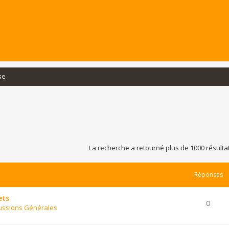
se
La recherche a retourné plus de 1000 résulta
Réponses
ets
0
ussions Générales