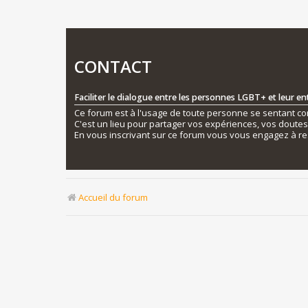
CONTACT
Faciliter le dialogue entre les personnes LGBT+ et leur e
Ce forum est à l'usage de toute personne se sentant conc
C'est un lieu pour partager vos expériences, vos doute
En vous inscrivant sur ce forum vous vous engagez à re
Accueil du forum