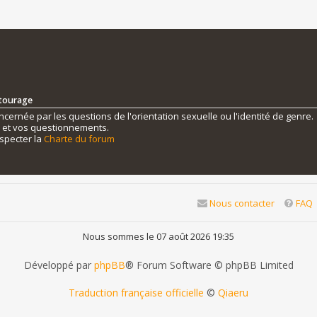
ntourage
ernée par les questions de l'orientation sexuelle ou l'identité de genre.
s et vos questionnements.
specter la
Charte du forum
Nous contacter
FAQ
Nous sommes le 07 août 2026 19:35
Développé par
phpBB
® Forum Software © phpBB Limited
Traduction française officielle
©
Qiaeru