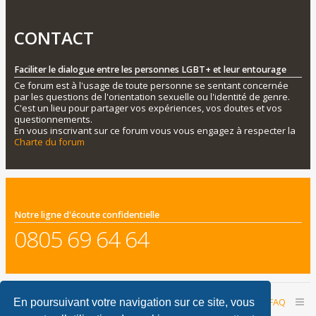
CONTACT
Faciliter le dialogue entre les personnes LGBT+ et leur entourage
Ce forum est à l'usage de toute personne se sentant concernée
par les questions de l'orientation sexuelle ou l'identité de genre.
C'est un lieu pour partager vos expériences, vos doutes et vos
questionnements.
En vous inscrivant sur ce forum vous vous engagez à respecter la
Charte du forum
Notre ligne d'écoute confidentielle
0805 69 64 64
Accueil du forum
Nous contacter
FAQ
En poursuivant votre navigation sur ce site, vous