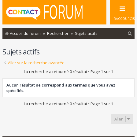
RACCOURCIS
R
Accueil du forum
Rechercher
Sujets actifs
e
Sujets actifs
c
h
Aller sur la recherche avancée
e
La recherche a retourné 0 résultat • Page
1
sur
1
r
c
Aucun résultat ne correspond aux termes que vous avez
spécifiés.
h
e
La recherche a retourné 0 résultat • Page
1
sur
1
r
Aller