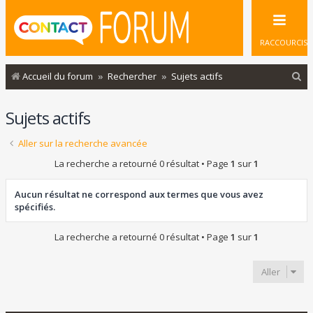
RACCOURCIS
R
Accueil du forum
Rechercher
Sujets actifs
e
Sujets actifs
c
h
Aller sur la recherche avancée
e
La recherche a retourné 0 résultat • Page
1
sur
1
r
c
Aucun résultat ne correspond aux termes que vous avez
spécifiés.
h
e
La recherche a retourné 0 résultat • Page
1
sur
1
r
Aller