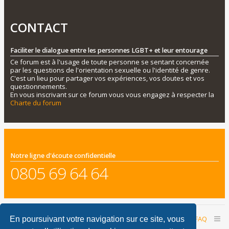
CONTACT
Faciliter le dialogue entre les personnes LGBT+ et leur entourage
Ce forum est à l'usage de toute personne se sentant concernée
par les questions de l'orientation sexuelle ou l'identité de genre.
C'est un lieu pour partager vos expériences, vos doutes et vos
questionnements.
En vous inscrivant sur ce forum vous vous engagez à respecter la
Charte du forum
Notre ligne d'écoute confidentielle
0805 69 64 64
Accueil du forum
Nous contacter
FAQ
En poursuivant votre navigation sur ce site, vous