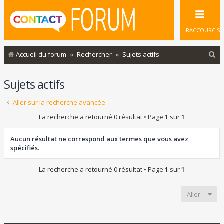
RACCOURCIS
R
Accueil du forum
Rechercher
Sujets actifs
e
Sujets actifs
c
h
Aller sur la recherche avancée
e
La recherche a retourné 0 résultat • Page
1
sur
1
r
c
Aucun résultat ne correspond aux termes que vous avez
spécifiés.
h
e
La recherche a retourné 0 résultat • Page
1
sur
1
r
Aller