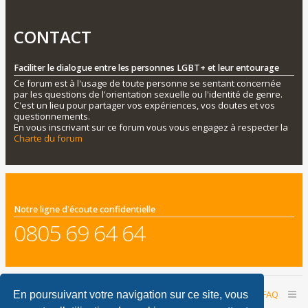
CONTACT
Faciliter le dialogue entre les personnes LGBT+ et leur entourage
Ce forum est à l'usage de toute personne se sentant concernée
par les questions de l'orientation sexuelle ou l'identité de genre.
C'est un lieu pour partager vos expériences, vos doutes et vos
questionnements.
En vous inscrivant sur ce forum vous vous engagez à respecter la
Charte du forum
Notre ligne d'écoute confidentielle
0805 69 64 64
Accueil du forum
Nous contacter
FAQ
En poursuivant votre navigation sur ce site, vous