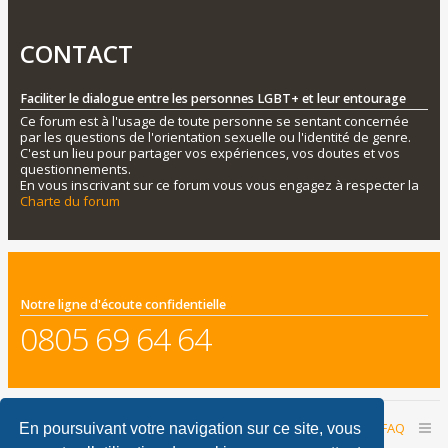
CONTACT
Faciliter le dialogue entre les personnes LGBT+ et leur entourage
Ce forum est à l'usage de toute personne se sentant concernée
par les questions de l'orientation sexuelle ou l'identité de genre.
C'est un lieu pour partager vos expériences, vos doutes et vos
questionnements.
En vous inscrivant sur ce forum vous vous engagez à respecter la
Charte du forum
Notre ligne d'écoute confidentielle
0805 69 64 64
Accueil du forum
Nous contacter
FAQ
En poursuivant votre navigation sur ce site, vous