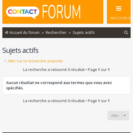
RACCOURCIS
R
Accueil du forum
Rechercher
Sujets actifs
e
Sujets actifs
c
h
Aller sur la recherche avancée
e
La recherche a retourné 0 résultat • Page
1
sur
1
r
c
Aucun résultat ne correspond aux termes que vous avez
spécifiés.
h
e
La recherche a retourné 0 résultat • Page
1
sur
1
r
Aller