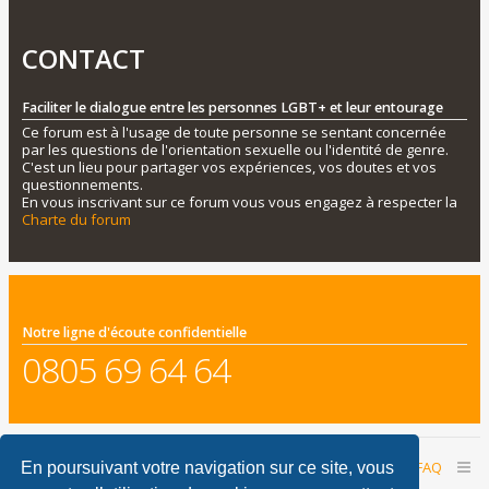
CONTACT
Faciliter le dialogue entre les personnes LGBT+ et leur entourage
Ce forum est à l'usage de toute personne se sentant concernée
par les questions de l'orientation sexuelle ou l'identité de genre.
C'est un lieu pour partager vos expériences, vos doutes et vos
questionnements.
En vous inscrivant sur ce forum vous vous engagez à respecter la
Charte du forum
Notre ligne d'écoute confidentielle
0805 69 64 64
Accueil du forum
Nous contacter
FAQ
En poursuivant votre navigation sur ce site, vous