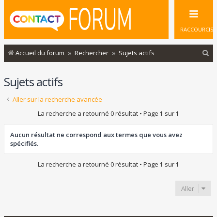
RACCOURCIS
R
Accueil du forum
Rechercher
Sujets actifs
e
Sujets actifs
c
h
Aller sur la recherche avancée
e
La recherche a retourné 0 résultat • Page
1
sur
1
r
c
Aucun résultat ne correspond aux termes que vous avez
spécifiés.
h
e
La recherche a retourné 0 résultat • Page
1
sur
1
r
Aller