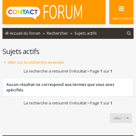
RACCOURCIS
R
Accueil du forum
Rechercher
Sujets actifs
e
Sujets actifs
c
h
Aller sur la recherche avancée
e
La recherche a retourné 0 résultat • Page
1
sur
1
r
c
Aucun résultat ne correspond aux termes que vous avez
spécifiés.
h
e
La recherche a retourné 0 résultat • Page
1
sur
1
r
Aller