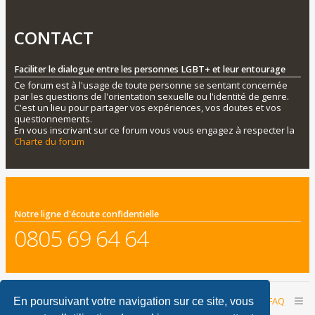
CONTACT
Faciliter le dialogue entre les personnes LGBT+ et leur entourage
Ce forum est à l'usage de toute personne se sentant concernée
par les questions de l'orientation sexuelle ou l'identité de genre.
C'est un lieu pour partager vos expériences, vos doutes et vos
questionnements.
En vous inscrivant sur ce forum vous vous engagez à respecter la
Charte du forum
Notre ligne d'écoute confidentielle
0805 69 64 64
Accueil du forum
Nous contacter
FAQ
En poursuivant votre navigation sur ce site, vous