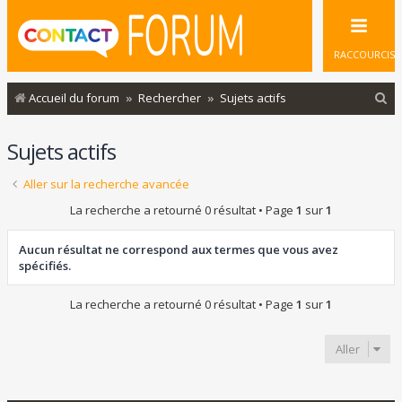
RACCOURCIS
R
Accueil du forum
Rechercher
Sujets actifs
e
Sujets actifs
c
h
Aller sur la recherche avancée
e
La recherche a retourné 0 résultat • Page
1
sur
1
r
c
Aucun résultat ne correspond aux termes que vous avez
spécifiés.
h
e
La recherche a retourné 0 résultat • Page
1
sur
1
r
Aller