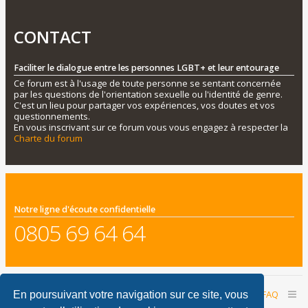
CONTACT
Faciliter le dialogue entre les personnes LGBT+ et leur entourage
Ce forum est à l'usage de toute personne se sentant concernée
par les questions de l'orientation sexuelle ou l'identité de genre.
C'est un lieu pour partager vos expériences, vos doutes et vos
questionnements.
En vous inscrivant sur ce forum vous vous engagez à respecter la
Charte du forum
Notre ligne d'écoute confidentielle
0805 69 64 64
Accueil du forum
Nous contacter
FAQ
En poursuivant votre navigation sur ce site, vous