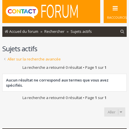
RACCOURCIS
R
Accueil du forum
Rechercher
Sujets actifs
e
Sujets actifs
c
h
Aller sur la recherche avancée
e
La recherche a retourné 0 résultat • Page
1
sur
1
r
c
Aucun résultat ne correspond aux termes que vous avez
spécifiés.
h
e
La recherche a retourné 0 résultat • Page
1
sur
1
r
Aller