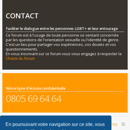
CONTACT
Faciliter le dialogue entre les personnes LGBT+ et leur entourage
Ce forum est à l'usage de toute personne se sentant concernée
par les questions de l'orientation sexuelle ou l'identité de genre.
C'est un lieu pour partager vos expériences, vos doutes et vos
questionnements.
En vous inscrivant sur ce forum vous vous engagez à respecter la
Charte du forum
Notre ligne d'écoute confidentielle
0805 69 64 64
Accueil du forum
Nous contacter
FAQ
En poursuivant votre navigation sur ce site, vous