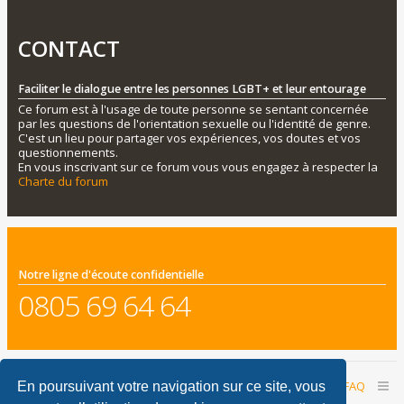
CONTACT
Faciliter le dialogue entre les personnes LGBT+ et leur entourage
Ce forum est à l'usage de toute personne se sentant concernée
par les questions de l'orientation sexuelle ou l'identité de genre.
C'est un lieu pour partager vos expériences, vos doutes et vos
questionnements.
En vous inscrivant sur ce forum vous vous engagez à respecter la
Charte du forum
Notre ligne d'écoute confidentielle
0805 69 64 64
Accueil du forum
Nous contacter
FAQ
En poursuivant votre navigation sur ce site, vous