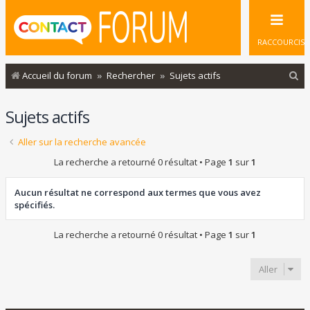
RACCOURCIS
R
Accueil du forum
Rechercher
Sujets actifs
e
Sujets actifs
c
h
Aller sur la recherche avancée
e
La recherche a retourné 0 résultat • Page
1
sur
1
r
c
Aucun résultat ne correspond aux termes que vous avez
spécifiés.
h
e
La recherche a retourné 0 résultat • Page
1
sur
1
r
Aller