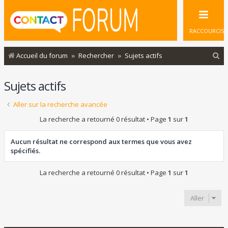
RACCOURCIS
R
Accueil du forum
Rechercher
Sujets actifs
e
Sujets actifs
c
h
Aller sur la recherche avancée
e
La recherche a retourné 0 résultat • Page
1
sur
1
r
c
Aucun résultat ne correspond aux termes que vous avez
spécifiés.
h
e
La recherche a retourné 0 résultat • Page
1
sur
1
r
Aller