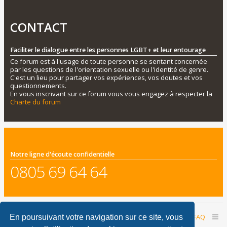
CONTACT
Faciliter le dialogue entre les personnes LGBT+ et leur entourage
Ce forum est à l'usage de toute personne se sentant concernée
par les questions de l'orientation sexuelle ou l'identité de genre.
C'est un lieu pour partager vos expériences, vos doutes et vos
questionnements.
En vous inscrivant sur ce forum vous vous engagez à respecter la
Charte du forum
Notre ligne d'écoute confidentielle
0805 69 64 64
Accueil du forum
Nous contacter
FAQ
En poursuivant votre navigation sur ce site, vous