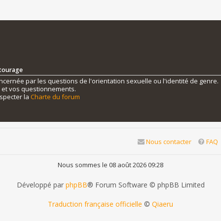
ntourage
ernée par les questions de l'orientation sexuelle ou l'identité de genre.
s et vos questionnements.
specter la
Charte du forum
Nous contacter
FAQ
Nous sommes le 08 août 2026 09:28
Développé par
phpBB
® Forum Software © phpBB Limited
Traduction française officielle
©
Qiaeru