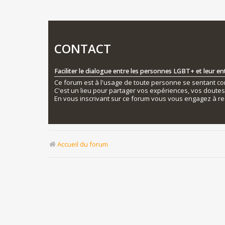
CONTACT
Faciliter le dialogue entre les personnes LGBT+ et leur e
Ce forum est à l'usage de toute personne se sentant conc
C'est un lieu pour partager vos expériences, vos doute
En vous inscrivant sur ce forum vous vous engagez à re
Accueil du forum