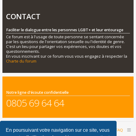
CONTACT
Faciliter le dialogue entre les personnes LGBT+ et leur entourage
Ce forum est à l'usage de toute personne se sentant concernée
par les questions de l'orientation sexuelle ou l'identité de genre.
C'est un lieu pour partager vos expériences, vos doutes et vos
questionnements.
En vous inscrivant sur ce forum vous vous engagez à respecter la
Charte du forum
Notre ligne d'écoute confidentielle
0805 69 64 64
Accueil du forum
Nous contacter
FAQ
En poursuivant votre navigation sur ce site, vous