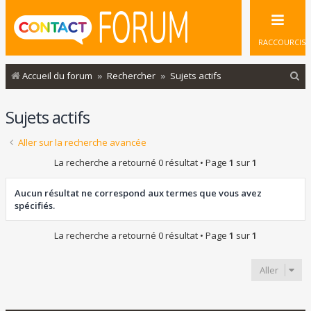
RACCOURCIS
R
Accueil du forum
Rechercher
Sujets actifs
e
Sujets actifs
c
h
Aller sur la recherche avancée
e
La recherche a retourné 0 résultat • Page
1
sur
1
r
c
Aucun résultat ne correspond aux termes que vous avez
spécifiés.
h
e
La recherche a retourné 0 résultat • Page
1
sur
1
r
Aller