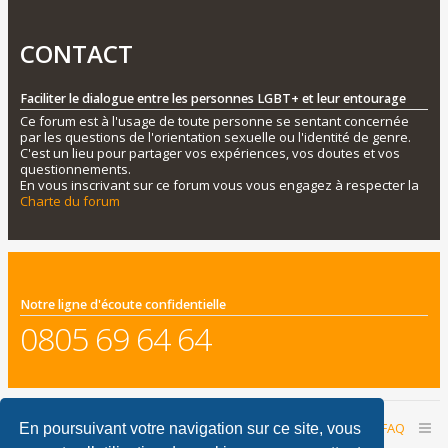
CONTACT
Faciliter le dialogue entre les personnes LGBT+ et leur entourage
Ce forum est à l'usage de toute personne se sentant concernée
par les questions de l'orientation sexuelle ou l'identité de genre.
C'est un lieu pour partager vos expériences, vos doutes et vos
questionnements.
En vous inscrivant sur ce forum vous vous engagez à respecter la
Charte du forum
Notre ligne d'écoute confidentielle
0805 69 64 64
Accueil du forum
Nous contacter
FAQ
En poursuivant votre navigation sur ce site, vous