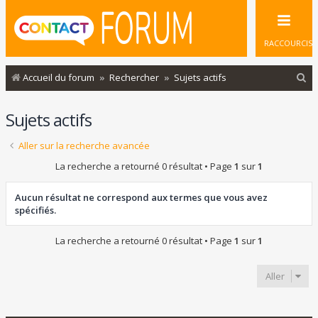
RACCOURCIS
R
Accueil du forum
Rechercher
Sujets actifs
e
Sujets actifs
c
h
Aller sur la recherche avancée
e
La recherche a retourné 0 résultat • Page
1
sur
1
r
c
Aucun résultat ne correspond aux termes que vous avez
spécifiés.
h
e
La recherche a retourné 0 résultat • Page
1
sur
1
r
Aller