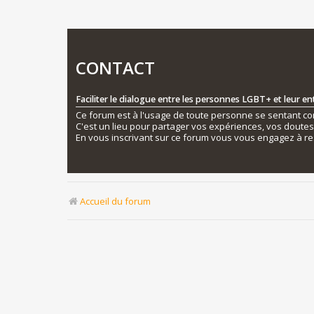
CONTACT
Faciliter le dialogue entre les personnes LGBT+ et leur e
Ce forum est à l'usage de toute personne se sentant conc
C'est un lieu pour partager vos expériences, vos doute
En vous inscrivant sur ce forum vous vous engagez à re
Accueil du forum