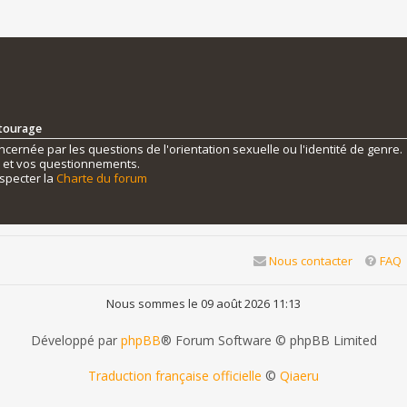
ntourage
ernée par les questions de l'orientation sexuelle ou l'identité de genre.
s et vos questionnements.
specter la
Charte du forum
Nous contacter
FAQ
Nous sommes le 09 août 2026 11:13
Développé par
phpBB
® Forum Software © phpBB Limited
Traduction française officielle
©
Qiaeru