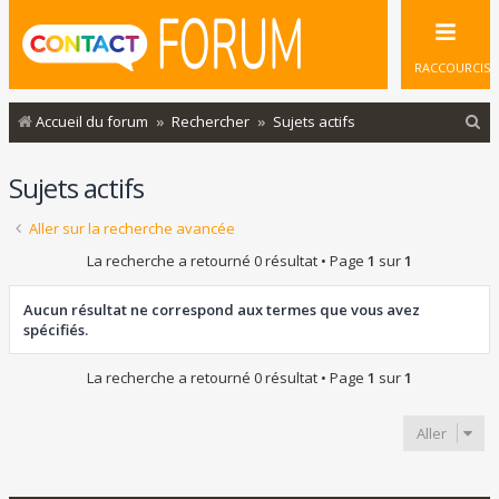
RACCOURCIS
R
Accueil du forum
Rechercher
Sujets actifs
e
Sujets actifs
c
h
Aller sur la recherche avancée
e
La recherche a retourné 0 résultat • Page
1
sur
1
r
c
Aucun résultat ne correspond aux termes que vous avez
spécifiés.
h
e
La recherche a retourné 0 résultat • Page
1
sur
1
r
Aller