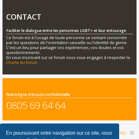
CONTACT
Faciliter le dialogue entre les personnes LGBT+ et leur entourage
Ce forum est à l'usage de toute personne se sentant concernée
par les questions de l'orientation sexuelle ou l'identité de genre.
C'est un lieu pour partager vos expériences, vos doutes et vos
questionnements.
En vous inscrivant sur ce forum vous vous engagez à respecter la
Charte du forum
Notre ligne d'écoute confidentielle
0805 69 64 64
Accueil du forum
Nous contacter
FAQ
En poursuivant votre navigation sur ce site, vous