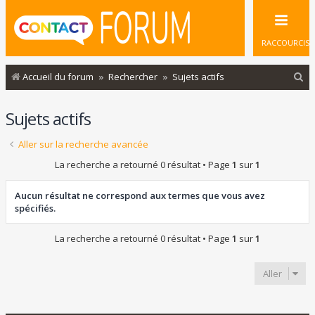
RACCOURCIS
R
Accueil du forum
Rechercher
Sujets actifs
e
Sujets actifs
c
h
Aller sur la recherche avancée
e
La recherche a retourné 0 résultat • Page
1
sur
1
r
c
Aucun résultat ne correspond aux termes que vous avez
spécifiés.
h
e
La recherche a retourné 0 résultat • Page
1
sur
1
r
Aller