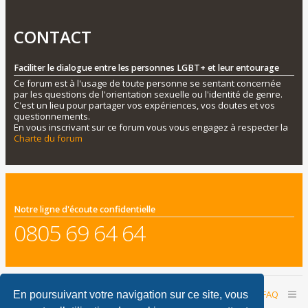
CONTACT
Faciliter le dialogue entre les personnes LGBT+ et leur entourage
Ce forum est à l'usage de toute personne se sentant concernée
par les questions de l'orientation sexuelle ou l'identité de genre.
C'est un lieu pour partager vos expériences, vos doutes et vos
questionnements.
En vous inscrivant sur ce forum vous vous engagez à respecter la
Charte du forum
Notre ligne d'écoute confidentielle
0805 69 64 64
Accueil du forum
Nous contacter
FAQ
En poursuivant votre navigation sur ce site, vous