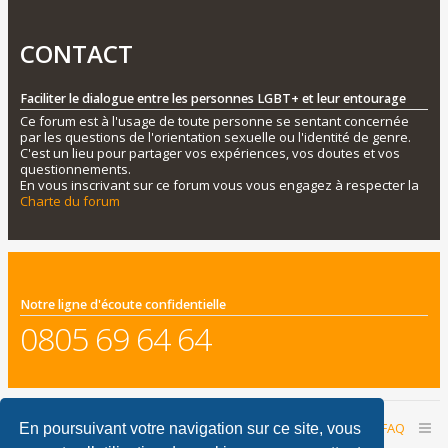
CONTACT
Faciliter le dialogue entre les personnes LGBT+ et leur entourage
Ce forum est à l'usage de toute personne se sentant concernée
par les questions de l'orientation sexuelle ou l'identité de genre.
C'est un lieu pour partager vos expériences, vos doutes et vos
questionnements.
En vous inscrivant sur ce forum vous vous engagez à respecter la
Charte du forum
Notre ligne d'écoute confidentielle
0805 69 64 64
Accueil du forum
Nous contacter
FAQ
En poursuivant votre navigation sur ce site, vous