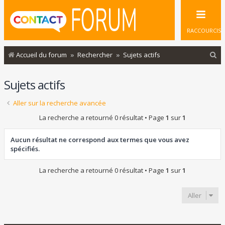
RACCOURCIS
R
Accueil du forum
Rechercher
Sujets actifs
e
Sujets actifs
c
h
Aller sur la recherche avancée
e
La recherche a retourné 0 résultat • Page
1
sur
1
r
c
Aucun résultat ne correspond aux termes que vous avez
spécifiés.
h
e
La recherche a retourné 0 résultat • Page
1
sur
1
r
Aller