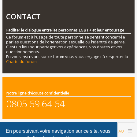
CONTACT
Faciliter le dialogue entre les personnes LGBT+ et leur entourage
Ce forum est à l'usage de toute personne se sentant concernée
par les questions de l'orientation sexuelle ou l'identité de genre.
C'est un lieu pour partager vos expériences, vos doutes et vos
questionnements.
En vous inscrivant sur ce forum vous vous engagez à respecter la
Charte du forum
Notre ligne d'écoute confidentielle
0805 69 64 64
Accueil du forum
Nous contacter
FAQ
En poursuivant votre navigation sur ce site, vous