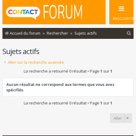
RACCOURCIS
R
Accueil du forum
Rechercher
Sujets actifs
e
Sujets actifs
c
h
Aller sur la recherche avancée
e
La recherche a retourné 0 résultat • Page
1
sur
1
r
c
Aucun résultat ne correspond aux termes que vous avez
spécifiés.
h
e
La recherche a retourné 0 résultat • Page
1
sur
1
r
Aller