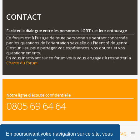
CONTACT
Faciliter le dialogue entre les personnes LGBT+ et leur entourage
Ce forum est à l'usage de toute personne se sentant concernée
par les questions de l'orientation sexuelle ou l'identité de genre.
C'est un lieu pour partager vos expériences, vos doutes et vos
questionnements.
En vous inscrivant sur ce forum vous vous engagez à respecter la
Charte du forum
Notre ligne d'écoute confidentielle
0805 69 64 64
Accueil du forum
Nous contacter
FAQ
En poursuivant votre navigation sur ce site, vous