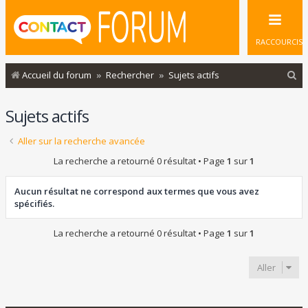
RACCOURCIS
R
Accueil du forum
Rechercher
Sujets actifs
e
Sujets actifs
c
h
Aller sur la recherche avancée
e
La recherche a retourné 0 résultat • Page
1
sur
1
r
c
Aucun résultat ne correspond aux termes que vous avez
spécifiés.
h
e
La recherche a retourné 0 résultat • Page
1
sur
1
r
Aller