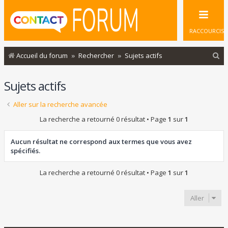
RACCOURCIS
R
Accueil du forum
Rechercher
Sujets actifs
e
Sujets actifs
c
h
Aller sur la recherche avancée
e
La recherche a retourné 0 résultat • Page
1
sur
1
r
c
Aucun résultat ne correspond aux termes que vous avez
spécifiés.
h
e
La recherche a retourné 0 résultat • Page
1
sur
1
r
Aller