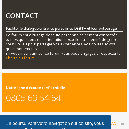
CONTACT
Faciliter le dialogue entre les personnes LGBT+ et leur entourage
Ce forum est à l'usage de toute personne se sentant concernée
par les questions de l'orientation sexuelle ou l'identité de genre.
C'est un lieu pour partager vos expériences, vos doutes et vos
questionnements.
En vous inscrivant sur ce forum vous vous engagez à respecter la
Charte du forum
Notre ligne d'écoute confidentielle
0805 69 64 64
Accueil du forum
Nous contacter
FAQ
En poursuivant votre navigation sur ce site, vous