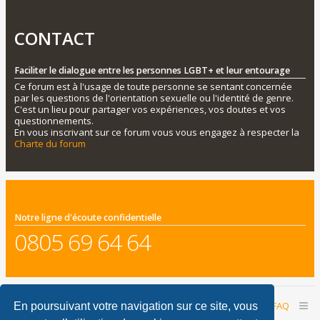
CONTACT
Faciliter le dialogue entre les personnes LGBT+ et leur entourage
Ce forum est à l'usage de toute personne se sentant concernée
par les questions de l'orientation sexuelle ou l'identité de genre.
C'est un lieu pour partager vos expériences, vos doutes et vos
questionnements.
En vous inscrivant sur ce forum vous vous engagez à respecter la
Charte du forum
Notre ligne d'écoute confidentielle
0805 69 64 64
Accueil du forum
Nous contacter
FAQ
En poursuivant votre navigation sur ce site, vous