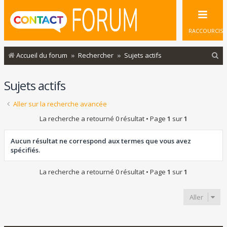
RACCOURCIS
R
Accueil du forum
Rechercher
Sujets actifs
e
Sujets actifs
c
h
Aller sur la recherche avancée
e
La recherche a retourné 0 résultat • Page
1
sur
1
r
c
Aucun résultat ne correspond aux termes que vous avez
spécifiés.
h
e
La recherche a retourné 0 résultat • Page
1
sur
1
r
Aller