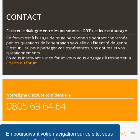
CONTACT
Faciliter le dialogue entre les personnes LGBT+ et leur entourage
Ce forum est à l'usage de toute personne se sentant concernée
par les questions de l'orientation sexuelle ou l'identité de genre.
C'est un lieu pour partager vos expériences, vos doutes et vos
questionnements.
En vous inscrivant sur ce forum vous vous engagez à respecter la
Charte du forum
Notre ligne d'écoute confidentielle
0805 69 64 64
Accueil du forum
Nous contacter
FAQ
En poursuivant votre navigation sur ce site, vous