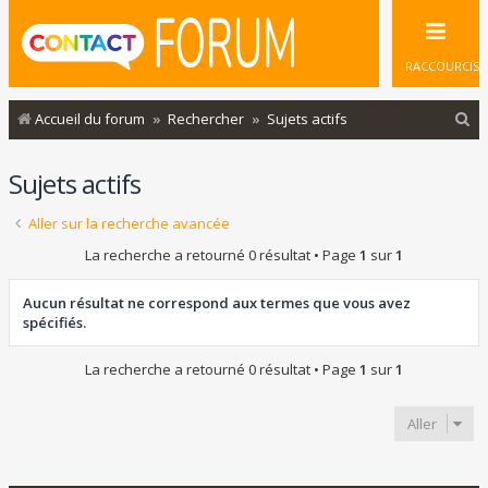
RACCOURCIS
R
Accueil du forum
Rechercher
Sujets actifs
e
Sujets actifs
c
h
Aller sur la recherche avancée
e
La recherche a retourné 0 résultat • Page
1
sur
1
r
c
Aucun résultat ne correspond aux termes que vous avez
spécifiés.
h
e
La recherche a retourné 0 résultat • Page
1
sur
1
r
Aller