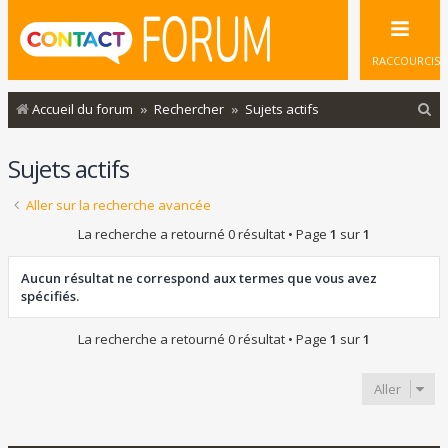
RACCOURCIS
R
Accueil du forum
Rechercher
Sujets actifs
e
Sujets actifs
c
h
Aller sur la recherche avancée
e
La recherche a retourné 0 résultat • Page
1
sur
1
r
c
Aucun résultat ne correspond aux termes que vous avez
spécifiés.
h
e
La recherche a retourné 0 résultat • Page
1
sur
1
r
Aller