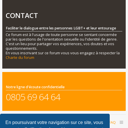
CONTACT
Faciliter le dialogue entre les personnes LGBT+ et leur entourage
Ce forum est à l'usage de toute personne se sentant concernée
par les questions de l'orientation sexuelle ou l'identité de genre.
C'est un lieu pour partager vos expériences, vos doutes et vos
questionnements.
En vous inscrivant sur ce forum vous vous engagez à respecter la
Charte du forum
Notre ligne d'écoute confidentielle
0805 69 64 64
Accueil du forum
Nous contacter
FAQ
En poursuivant votre navigation sur ce site, vous